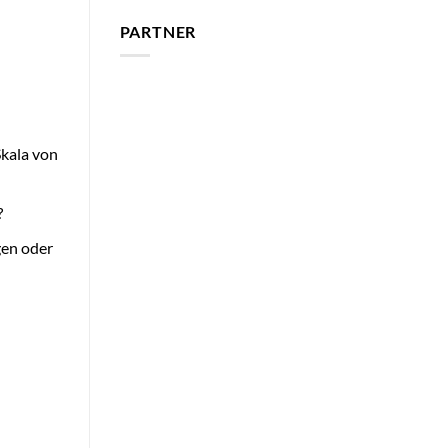
PARTNER
Skala von
?
gen oder