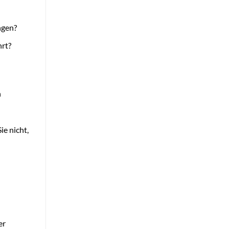
ngen?
rt?
n
e nicht,
er