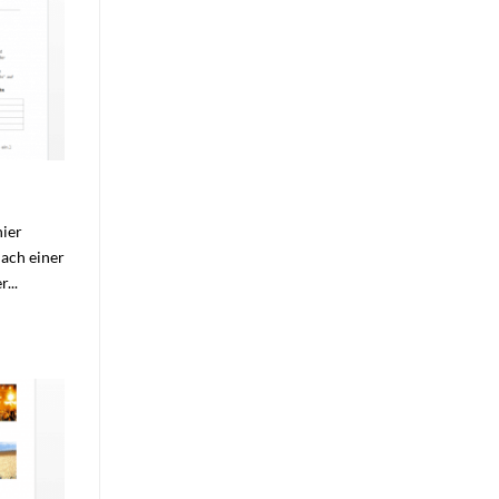
hier
ach einer
...