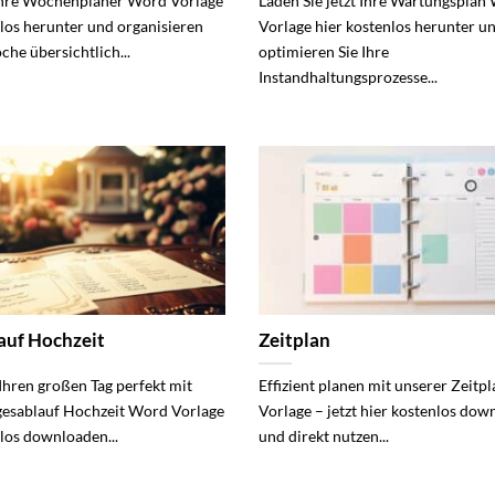
Ihre Wochenplaner Word Vorlage
Laden Sie jetzt Ihre Wartungsplan
nlos herunter und organisieren
Vorlage hier kostenlos herunter u
che übersichtlich...
optimieren Sie Ihre
Instandhaltungsprozesse...
auf Hochzeit
Zeitplan
 Ihren großen Tag perfekt mit
Effizient planen mit unserer Zeit
gesablauf Hochzeit Word Vorlage
Vorlage – jetzt hier kostenlos do
nlos downloaden...
und direkt nutzen...