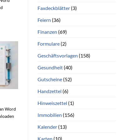
 Word
nd
Faxdeckblätter
(3)
Feiern
(36)
Finanzen
(69)
Formulare
(2)
Geschäftsvorlagen
(158)
Gesundheit
(40)
Gutscheine
(52)
Handzettel
(6)
Hinweiszettel
(1)
plan Word
Immobilien
(156)
wnloaden
Kalender
(13)
Karten
(10)