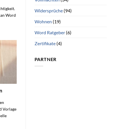
htigkeit.
Widersprüche
(94)
plan Word
Wohnen
(19)
Word Ratgeber
(6)
Zertifikate
(4)
PARTNER
n
sen
d Vorlage
elle