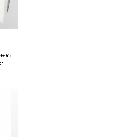
d
kt für
ch