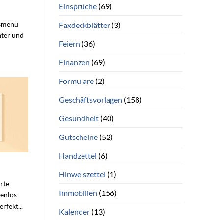
Einsprüche
(69)
tsmenü
Faxdeckblätter
(3)
nter und
Feiern
(36)
Finanzen
(69)
Formulare
(2)
Geschäftsvorlagen
(158)
Gesundheit
(40)
Gutscheine
(52)
Handzettel
(6)
Hinweiszettel
(1)
rte
Immobilien
(156)
tenlos
rfekt...
Kalender
(13)