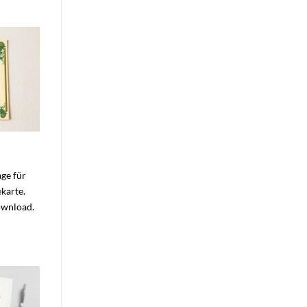
ge für
ekarte.
ownload.