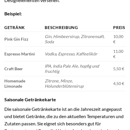
Designelementen versehen.
Beispiel:
GETRÄNK
BESCHREIBUNG
PREIS
Gin, Himbeersirup, Zitronensaft,
10,00
Pink Gin Fizz
Soda
€
11,00
Espresso Martini
Vodka, Espresso, Kaffeelikör
€
IPA, India Pale Ale, hopfig und
Craft Beer
5,50 €
fruchtig
Homemade
Zitrone, Minze,
4,50 €
Limonade
Holunderblütensirup
Saisonale Getränkekarte
Die saisonale Getränkekarte ist an die Jahreszeit angepasst
und bietet Getränke, die zu den aktuellen Temperaturen und
Zutaten passen. Sie eignet sich besonders gut für