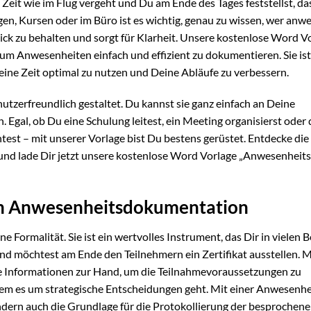
eit wie im Flug vergeht und Du am Ende des Tages feststellst, da
en, Kursen oder im Büro ist es wichtig, genau zu wissen, wer anw
lick zu behalten und sorgt für Klarheit. Unsere kostenlose Word V
, um Anwesenheiten einfach und effizient zu dokumentieren. Sie is
, Deine Zeit optimal zu nutzen und Deine Abläufe zu verbessern.
nutzerfreundlich gestaltet. Du kannst sie ganz einfach an Deine
 Egal, ob Du eine Schulung leitest, ein Meeting organisierst oder 
t – mit unserer Vorlage bist Du bestens gerüstet. Entdecke die 
nd lade Dir jetzt unsere kostenlose Word Vorlage „Anwesenheitsl
ten Anwesenheitsdokumentation
ne Formalität. Sie ist ein wertvolles Instrument, das Dir in vielen 
 und möchtest am Ende den Teilnehmern ein Zertifikat ausstellen. M
 Informationen zur Hand, um die Teilnahmevoraussetzungen zu
dem es um strategische Entscheidungen geht. Mit einer Anwesenhei
ndern auch die Grundlage für die Protokollierung der besprochen