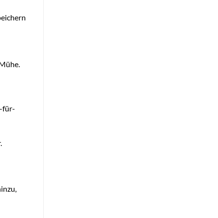
peichern
 Mühe.
-für-
.
inzu,