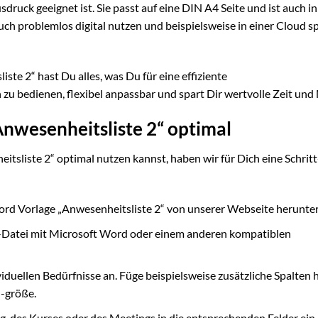
usdruck geeignet ist. Sie passt auf eine DIN A4 Seite und ist auch in
uch problemlos digital nutzen und beispielsweise in einer Cloud s
te 2“ hast Du alles, was Du für eine effiziente
zu bedienen, flexibel anpassbar und spart Dir wertvolle Zeit und
Anwesenheitsliste 2“ optimal
sliste 2“ optimal nutzen kannst, haben wir für Dich eine Schritt
ord Vorlage „Anwesenheitsliste 2“ von unserer Webseite herunter
Datei mit Microsoft Word oder einem anderen kompatiblen
iduellen Bedürfnisse an. Füge beispielsweise zusätzliche Spalten h
 -größe.
g, des Kurses oder des Meetings in die entsprechenden Felder ein.