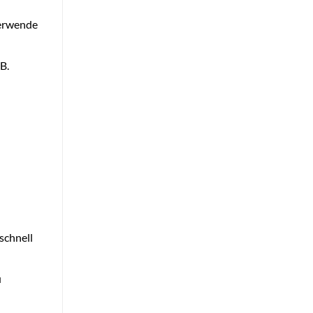
Verwende
B.
schnell
u