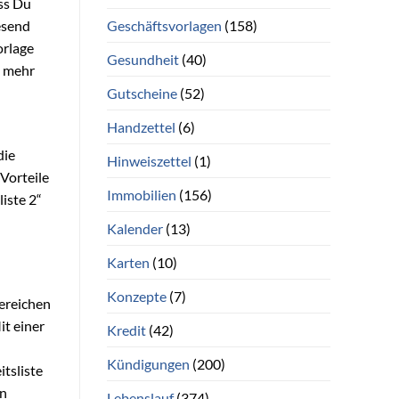
ss Du
Geschäftsvorlagen
(158)
esend
orlage
Gesundheit
(40)
t mehr
Gutscheine
(52)
Handzettel
(6)
die
Hinweiszettel
(1)
Vorteile
Immobilien
(156)
iste 2“
Kalender
(13)
Karten
(10)
Konzepte
(7)
Bereichen
it einer
Kredit
(42)
Kündigungen
(200)
tsliste
en
Lebenslauf
(374)