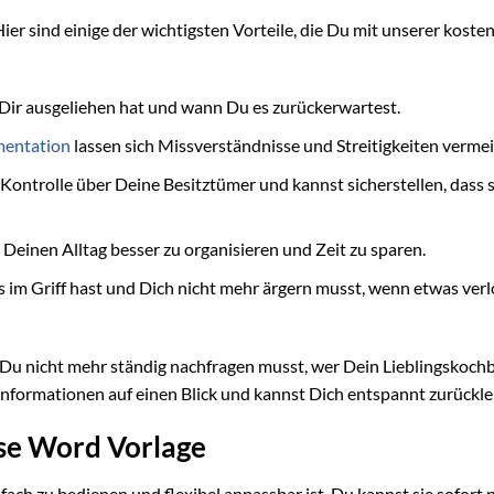
 Hier sind einige der wichtigsten Vorteile, die Du mit unserer koste
Dir ausgeliehen hat und wann Du es zurückerwartest.
entation
lassen sich Missverständnisse und Streitigkeiten verme
Kontrolle über Deine Besitztümer und kannst sicherstellen, dass s
r, Deinen Alltag besser zu organisieren und Zeit zu sparen.
s im Griff hast und Dich nicht mehr ärgern musst, wenn etwas ver
enn Du nicht mehr ständig nachfragen musst, wer Dein Lieblingskoch
e Informationen auf einen Blick und kannst Dich entspannt zurückl
ose Word Vorlage
nfach zu bedienen und flexibel anpassbar ist. Du kannst sie sofort 