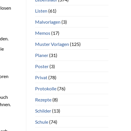
nlosen
Listen
(61)
Malvorlagen
(3)
Memos
(17)
iden.
Muster Vorlagen
(125)
ie
Planer
(31)
Poster
(3)
loren
Privat
(78)
Protokolle
(76)
buch
Rezepte
(8)
ehnen.
Schilder
(13)
Schule
(74)
nach