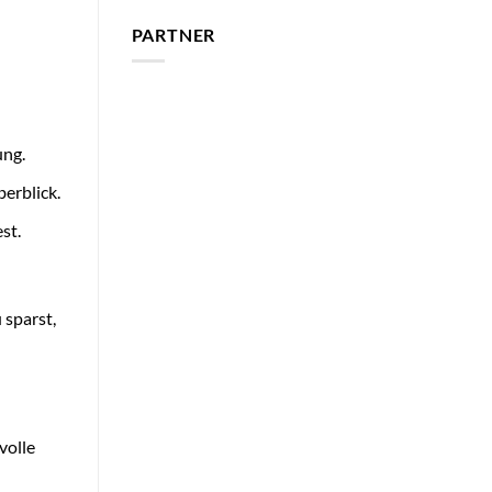
PARTNER
ung.
berblick.
st.
 sparst,
volle