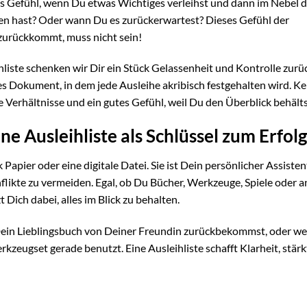
 Gefühl, wenn Du etwas Wichtiges verleihst und dann im Nebel d
en hast? Oder wann Du es zurückerwartest? Dieses Gefühl der
 zurückkommt, muss nicht sein!
liste schenken wir Dir ein Stück Gelassenheit und Kontrolle zurück
etes Dokument, in dem jede Ausleihe akribisch festgehalten wird. Ke
e Verhältnisse und ein gutes Gefühl, weil Du den Überblick behälts
e Ausleihliste als Schlüssel zum Erfolg
k Papier oder eine digitale Datei. Sie ist Dein persönlicher Assisten
onflikte zu vermeiden. Egal, ob Du Bücher, Werkzeuge, Spiele oder 
Dich dabei, alles im Blick zu behalten.
Dein Lieblingsbuch von Deiner Freundin zurückbekommst, oder w
zeugset gerade benutzt. Eine Ausleihliste schafft Klarheit, stärk