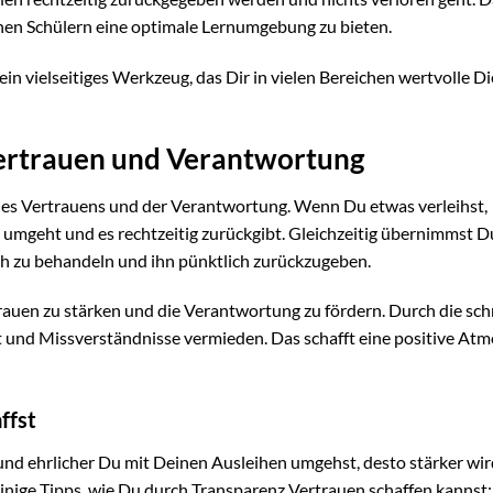
inen Schülern eine optimale Lernumgebung zu bieten.
ein vielseitiges Werkzeug, das Dir in vielen Bereichen wertvolle D
Vertrauen und Verantwortung
kt des Vertrauens und der Verantwortung. Wenn Du etwas verleihst,
 umgeht und es rechtzeitig zurückgibt. Gleichzeitig übernimmst D
ch zu behandeln und ihn pünktlich zurückzugeben.
trauen zu stärken und die Verantwortung zu fördern. Durch die schr
 und Missverständnisse vermieden. Das schafft eine positive At
ffst
r und ehrlicher Du mit Deinen Ausleihen umgehst, desto stärker wir
inige Tipps, wie Du durch Transparenz Vertrauen schaffen kannst: