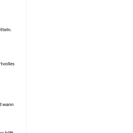
tteln.
rtvolles
nd wann
s hilft