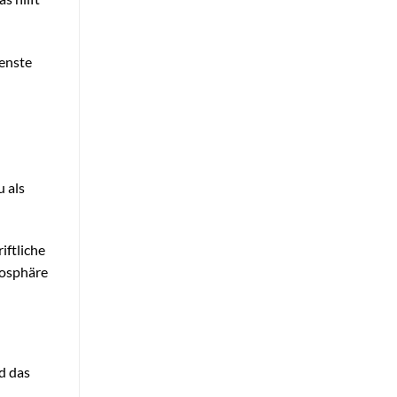
ienste
u als
iftliche
mosphäre
d das