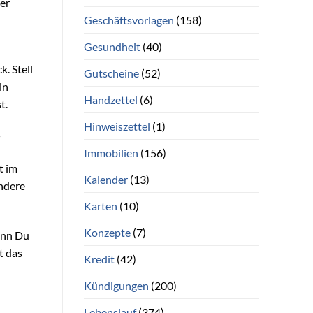
er
Geschäftsvorlagen
(158)
Gesundheit
(40)
. Stell
Gutscheine
(52)
in
Handzettel
(6)
t.
Hinweiszettel
(1)
Immobilien
(156)
t im
Kalender
(13)
andere
Karten
(10)
Konzepte
(7)
enn Du
t das
Kredit
(42)
Kündigungen
(200)
Lebenslauf
(374)