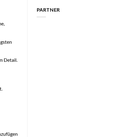
PARTNER
me,
igsten
m Detail.
t.
inzufügen