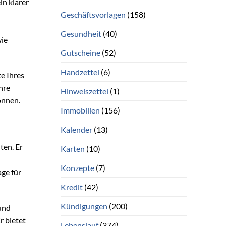
in klarer
Geschäftsvorlagen
(158)
Gesundheit
(40)
wie
Gutscheine
(52)
Handzettel
(6)
te Ihres
hre
Hinweiszettel
(1)
önnen.
Immobilien
(156)
Kalender
(13)
ten. Er
Karten
(10)
Konzepte
(7)
ge für
Kredit
(42)
Kündigungen
(200)
 und
r bietet
Lebenslauf
(374)