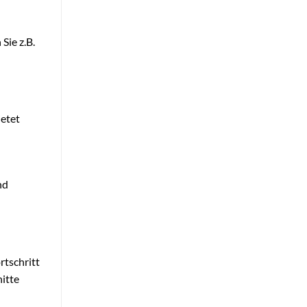
Sie z.B.
ietet
nd
rtschritt
nitte