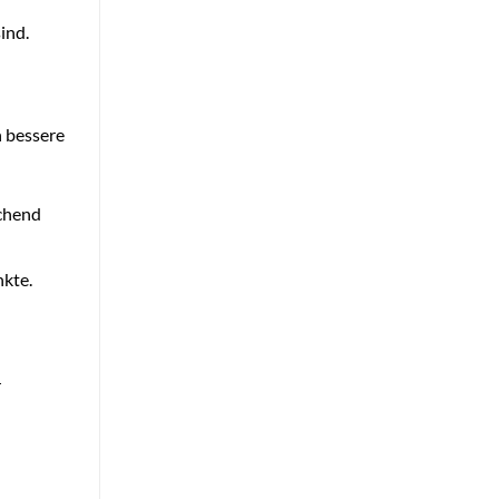
ind.
h bessere
echend
nkte.
r