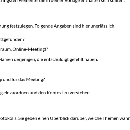
chtigsten Elemente, die in deiner Vorlage enthalten sein sollten:
ung festzulegen. Folgende Angaben sind hier unerlässlich:
attgefunden?
zraum, Online-Meeting)?
men derjenigen, die entschuldigt gefehlt haben.
rund für das Meeting?
tig einzuordnen und den Kontext zu verstehen.
otokolls. Sie geben einen Überblick darüber, welche Themen wäh