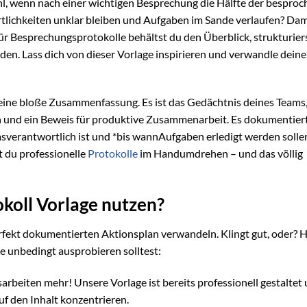
hl, wenn nach einer wichtigen Besprechung die Hälfte der bespro
ichkeiten unklar bleiben und Aufgaben im Sande verlaufen? Dami
ür Besprechungsprotokolle behältst du den Überblick, strukturier
en. Lass dich von dieser Vorlage inspirieren und verwandle deine
 eine bloße Zusammenfassung. Es ist das Gedächtnis deines Teams,
 und ein Beweis für produktive Zusammenarbeit. Es dokumentiert
verantwortlich ist und *bis wannAufgaben erledigt werden solle
 du professionelle
Protokolle
im Handumdrehen – und das völlig
oll Vorlage nutzen?
erfekt dokumentierten Aktionsplan verwandeln. Klingt gut, oder? H
 unbedingt ausprobieren solltest:
beiten mehr! Unsere Vorlage ist bereits professionell gestaltet
uf den Inhalt konzentrieren.