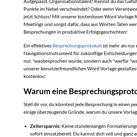
Aufgepasst, Organisationstalent! Kennst du das Gefü
Punkte im Nebel verschwindet? Oder wenn Verantwortl
jetzt Schluss! Mit unserer kostenlosen Word Vorlage f
Meetings und sorgst dafür, dass aus Worten Taten werd
Besprechungen in produktive Erfolgsgeschichten!
Ein effektives
Besprechungsprotokoll
ist mehr als nur
Navigationsinstrument für zukünftige Entscheidungen
nur, *wasbesprochen wurde, sondern auch *werfür *was
unserer benutzerfreundlichen Word Vorlage gestaltest
kostenlos!
Warum eine Besprechungsprotok
Stell dir vor, du könntest jede Besprechung in einen p
einige überzeugende Gründe, warum du unsere Vorlage
Zeitersparnis:
Keine stundenlangen Formatierungsar
sofort einsatzbereit. Du kannst dich voll und ganz a