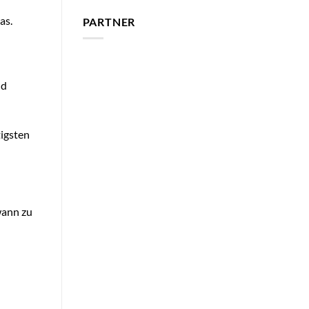
as.
PARTNER
nd
tigsten
wann zu