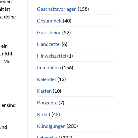
chenen
Geschäftsvorlagen
(158)
t ist
st deine
Gesundheit
(40)
Gutscheine
(52)
Handzettel
(6)
 ein
 nicht
Hinweiszettel
(1)
n. Mit
Immobilien
(156)
Kalender
(13)
Karten
(10)
Konzepte
(7)
ier sind
Kredit
(42)
Kündigungen
(200)
 und
Lebenslauf
(374)