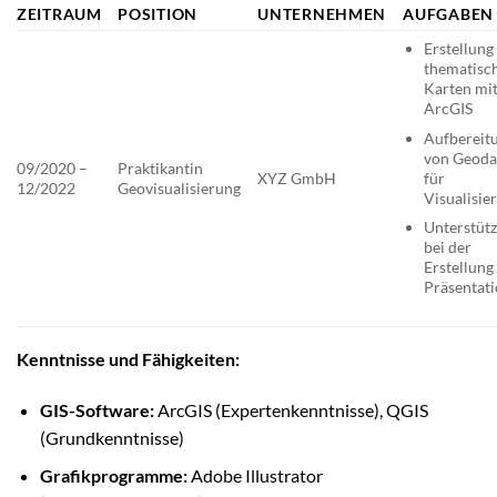
ZEITRAUM
POSITION
UNTERNEHMEN
AUFGABEN
Erstellung
thematisc
Karten mi
ArcGIS
Aufbereit
von Geoda
09/2020 –
Praktikantin
für
XYZ GmbH
12/2022
Geovisualisierung
Visualisie
Unterstüt
bei der
Erstellung
Präsentat
Kenntnisse und Fähigkeiten:
GIS-Software:
ArcGIS (Expertenkenntnisse), QGIS
(Grundkenntnisse)
Grafikprogramme:
Adobe Illustrator