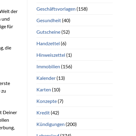
Geschäftsvorlagen
(158)
 Welt der
n und
Gesundheit
(40)
ige für
Gutscheine
(52)
Handzettel
(6)
g, die
Hinweiszettel
(1)
Immobilien
(156)
Kalender
(13)
erste
Karten
(10)
 zu
Konzepte
(7)
t Deiner
Kredit
(42)
ellen
Kündigungen
(200)
erbung,
Lebenslauf
(374)