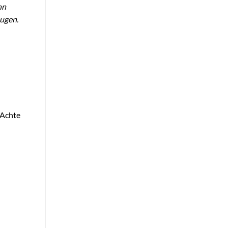
nn
eugen.
 Achte