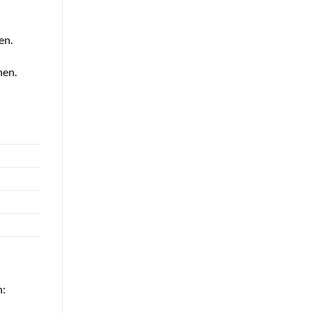
en.
hen.
n: