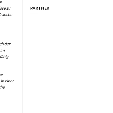
nn
PARTNER
sse zu
Branche
ch der
 im
fähig
er
in einer
che