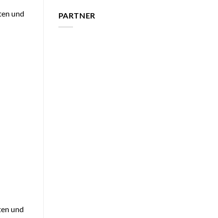
rten und
PARTNER
rten und