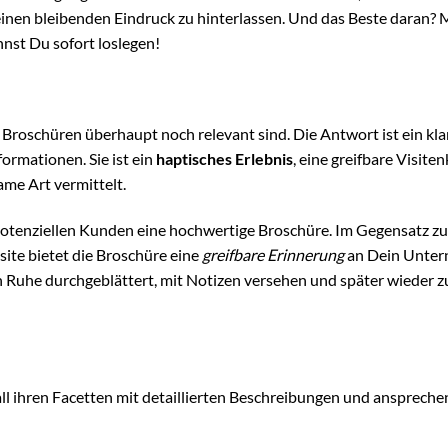
nen bleibenden Eindruck zu hinterlassen. Und das Beste daran? 
nst Du sofort loslegen!
 Broschüren überhaupt noch relevant sind. Die Antwort ist ein kla
formationen. Sie ist ein
haptisches Erlebnis
, eine greifbare Visiten
ame Art vermittelt.
t potenziellen Kunden eine hochwertige Broschüre. Im Gegensatz zu
ite bietet die Broschüre eine
greifbare Erinnerung
an Dein Unte
n Ruhe durchgeblättert, mit Notizen versehen und später wieder 
ll ihren Facetten mit detaillierten Beschreibungen und ansprech