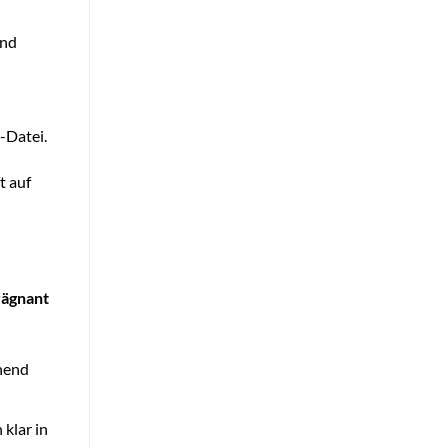
und
-Datei.
t auf
rägnant
chend
klar in