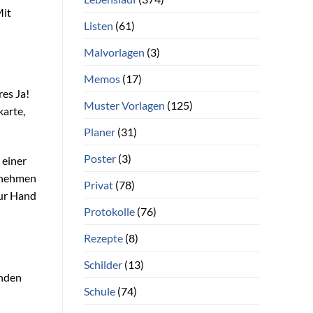
Mit
Listen
(61)
Malvorlagen
(3)
Memos
(17)
res Ja!
Muster Vorlagen
(125)
karte,
Planer
(31)
Poster
(3)
 einer
rnehmen
Privat
(78)
zur Hand
Protokolle
(76)
Rezepte
(8)
Schilder
(13)
enden
Schule
(74)