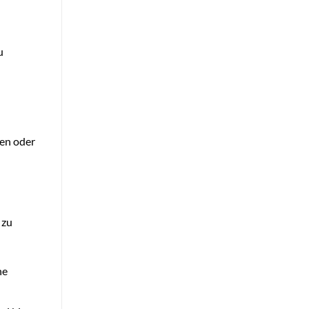
u
ten oder
 zu
he