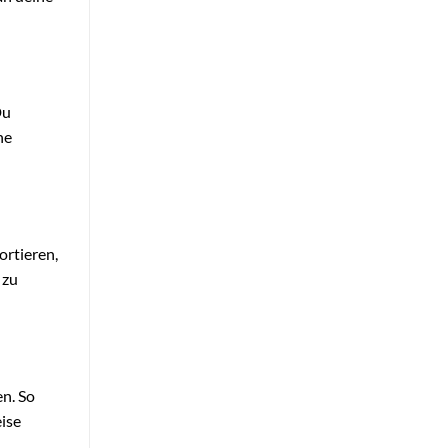
Du
he
ortieren,
 zu
n. So
eise