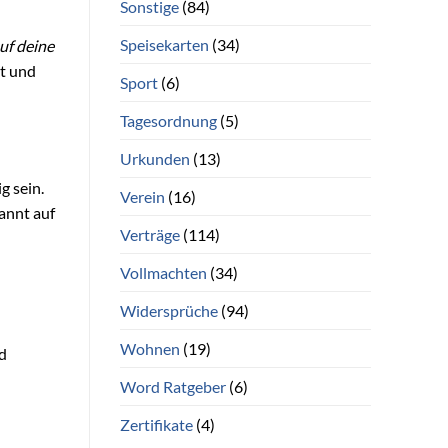
Sonstige
(84)
Speisekarten
(34)
uf deine
st und
Sport
(6)
Tagesordnung
(5)
Urkunden
(13)
g sein.
Verein
(16)
pannt auf
Verträge
(114)
Vollmachten
(34)
Widersprüche
(94)
Wohnen
(19)
d
Word Ratgeber
(6)
Zertifikate
(4)