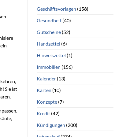
Geschäftsvorlagen
(158)
sen
Gesundheit
(40)
Gutscheine
(52)
nisiere
Handzettel
(6)
sein
Hinweiszettel
(1)
Immobilien
(156)
Kalender
(13)
kkehren,
! Sie ist
Karten
(10)
paren.
Konzepte
(7)
anpassen,
Kredit
(42)
käufe,
Kündigungen
(200)
Lebenslauf
(374)