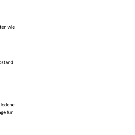
iten wie
abstand
hiedene
age für