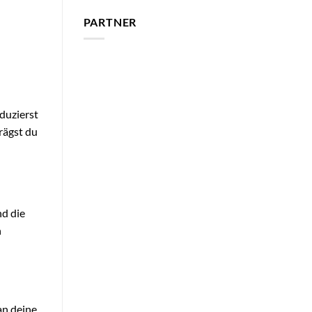
PARTNER
eduzierst
rägst du
nd die
h
an deine