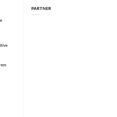
PARTNER
le
itive
erem