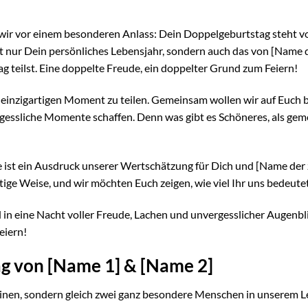
n wir vor einem besonderen Anlass: Dein Doppelgeburtstag steht v
t nur Dein persönliches Lebensjahr, sondern auch das von [Name 
 teilst. Eine doppelte Freude, ein doppelter Grund zum Feiern!
 einzigartigen Moment zu teilen. Gemeinsam wollen wir auf Euch 
gessliche Momente schaffen. Denn was gibt es Schöneres, als ge
sie ist ein Ausdruck unserer Wertschätzung für Dich und [Name der
ltige Weise, und wir möchten Euch zeigen, wie viel Ihr uns bedeutet
d in eine Nacht voller Freude, Lachen und unvergesslicher Augenbl
eiern!
g von [Name 1] & [Name 2]
r einen, sondern gleich zwei ganz besondere Menschen in unserem 