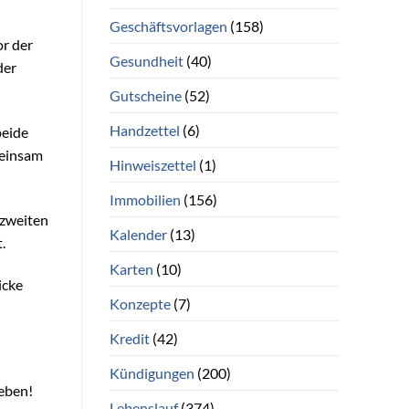
Geschäftsvorlagen
(158)
or der
Gesundheit
(40)
der
Gutscheine
(52)
Handzettel
(6)
beide
meinsam
Hinweiszettel
(1)
Immobilien
(156)
 zweiten
Kalender
(13)
.
Karten
(10)
icke
Konzepte
(7)
Kredit
(42)
Kündigungen
(200)
Leben!
Lebenslauf
(374)