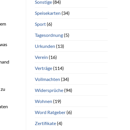
Sonstige
(84)
Speisekarten
(34)
hem
Sport
(6)
Tagesordnung
(5)
twas
Urkunden
(13)
Verein
(16)
emand
Verträge
(114)
Vollmachten
(34)
 zu
Widersprüche
(94)
Wohnen
(19)
aten
Word Ratgeber
(6)
Zertifikate
(4)