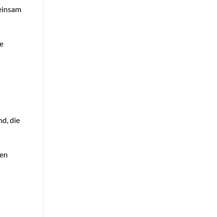
meinsam
me
nd, die
ten