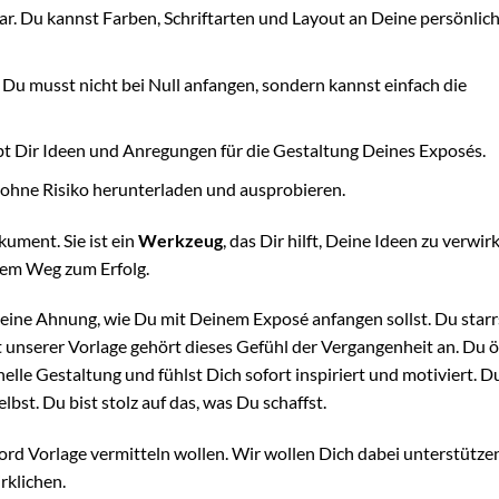
bar. Du kannst Farben, Schriftarten und Layout an Deine persönlic
. Du musst nicht bei Null anfangen, sondern kannst einfach die
gibt Dir Ideen und Anregungen für die Gestaltung Deines Exposés.
e ohne Risiko herunterladen und ausprobieren.
ument. Sie ist ein
Werkzeug
, das Dir hilft, Deine Ideen zu verwir
 dem Weg zum Erfolg.
keine Ahnung, wie Du mit Deinem Exposé anfangen sollst. Du starr
it unserer Vorlage gehört dieses Gefühl der Vergangenheit an. Du ö
onelle Gestaltung und fühlst Dich sofort inspiriert und motiviert. D
bst. Du bist stolz auf das, was Du schaffst.
Word Vorlage vermitteln wollen. Wir wollen Dich dabei unterstütze
rklichen.