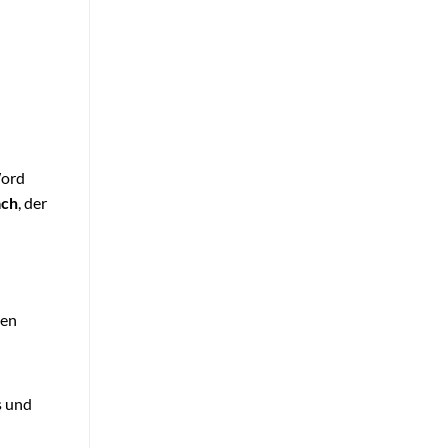
Word
ach
, der
ten
s und