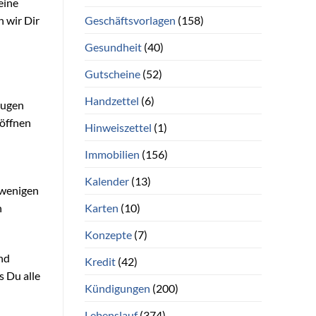
eine
Geschäftsvorlagen
(158)
n wir Dir
Gesundheit
(40)
Gutscheine
(52)
Handzettel
(6)
eugen
 öffnen
Hinweiszettel
(1)
Immobilien
(156)
d
Kalender
(13)
 wenigen
Karten
(10)
n
Konzepte
(7)
nd
Kredit
(42)
s Du alle
Kündigungen
(200)
Lebenslauf
(374)