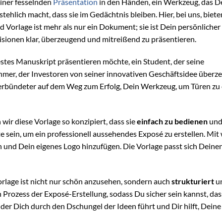
einer fesselnden
Präsentation
in den Händen, ein Werkzeug, das D
stehlich macht, dass sie im Gedächtnis bleiben. Hier, bei uns, biete
Vorlage ist mehr als nur ein Dokument; sie ist Dein persönlicher
 Visionen klar, überzeugend und mitreißend zu präsentieren.
estes Manuskript präsentieren möchte, ein Student, der seine
hmer, der Investoren von seiner innovativen Geschäftsidee überz
in Verbündeter auf dem Weg zum Erfolg, Dein Werkzeug, um Türen zu
wir diese Vorlage so konzipiert, dass sie
einfach zu bedienen
un
e sein, um ein professionell aussehendes Exposé zu erstellen. Mit
n und Dein eigenes Logo hinzufügen. Die Vorlage passt sich Deine
orlage ist nicht nur schön anzusehen, sondern auch
strukturiert
u
den Prozess der Exposé-Erstellung, sodass Du sicher sein kannst, das
, der Dich durch den Dschungel der Ideen führt und Dir hilft, Deine