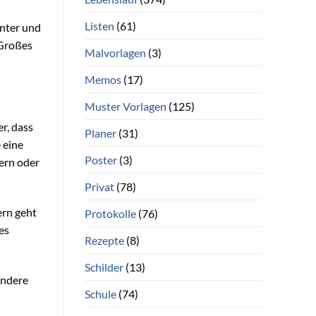
Listen
(61)
unter und
 Großes
Malvorlagen
(3)
Memos
(17)
Muster Vorlagen
(125)
r, dass
Planer
(31)
 eine
Poster
(3)
gern oder
Privat
(78)
ern geht
Protokolle
(76)
es
Rezepte
(8)
Schilder
(13)
andere
Schule
(74)