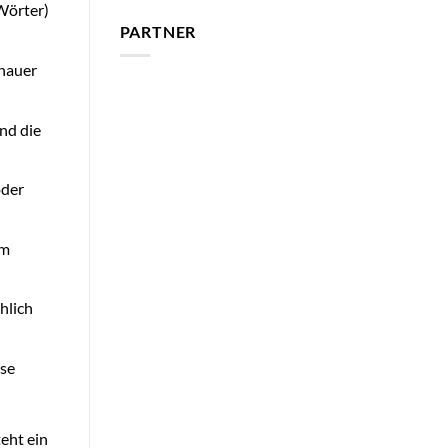
Wörter)
PARTNER
enauer
nd die
oder
em
hlich
ese
eht ein