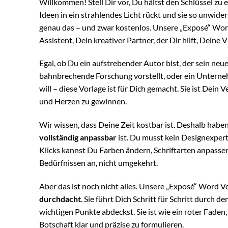
Willkommen! Stell Dir vor, Du hältst den Schlüssel zu 
Ideen in ein strahlendes Licht rückt und sie so unwider
genau das – und zwar kostenlos. Unsere „Exposé“ Word 
Assistent, Dein kreativer Partner, der Dir hilft, Deine
Egal, ob Du ein aufstrebender Autor bist, der sein neu
bahnbrechende Forschung vorstellt, oder ein Unterne
will – diese Vorlage ist für Dich gemacht. Sie ist De
und Herzen zu gewinnen.
Wir wissen, dass Deine Zeit kostbar ist. Deshalb haben 
vollständig anpassbar
ist. Du musst kein Designexpert
Klicks kannst Du Farben ändern, Schriftarten anpasse
Bedürfnissen an, nicht umgekehrt.
Aber das ist noch nicht alles. Unsere „Exposé“ Word V
durchdacht
. Sie führt Dich Schritt für Schritt durch 
wichtigen Punkte abdeckst. Sie ist wie ein roter Faden
Botschaft klar und präzise zu formulieren.