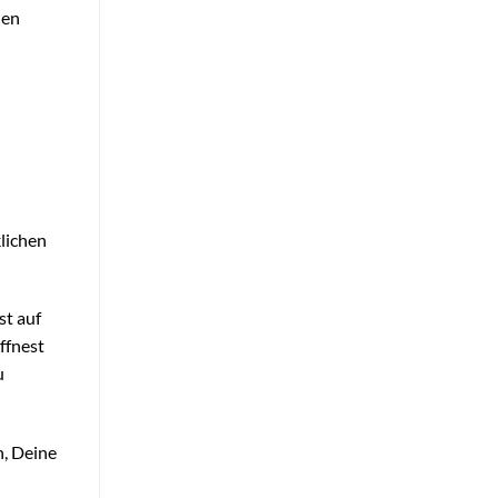
hen
klichen
st auf
ffnest
u
n, Deine