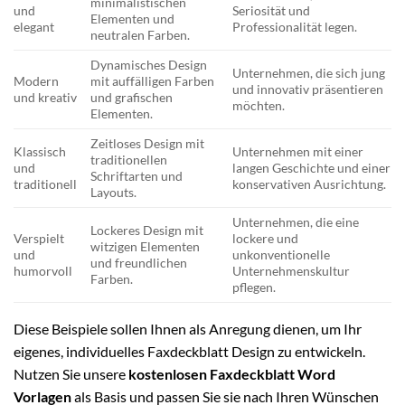
minimalistischen
und
Seriosität und
Elementen und
elegant
Professionalität legen.
neutralen Farben.
Dynamisches Design
Unternehmen, die sich jung
Modern
mit auffälligen Farben
und innovativ präsentieren
und kreativ
und grafischen
möchten.
Elementen.
Zeitloses Design mit
Klassisch
Unternehmen mit einer
traditionellen
und
langen Geschichte und einer
Schriftarten und
traditionell
konservativen Ausrichtung.
Layouts.
Unternehmen, die eine
Lockeres Design mit
Verspielt
lockere und
witzigen Elementen
und
unkonventionelle
und freundlichen
humorvoll
Unternehmenskultur
Farben.
pflegen.
Diese Beispiele sollen Ihnen als Anregung dienen, um Ihr
eigenes, individuelles Faxdeckblatt Design zu entwickeln.
Nutzen Sie unsere
kostenlosen Faxdeckblatt Word
Vorlagen
als Basis und passen Sie sie nach Ihren Wünschen