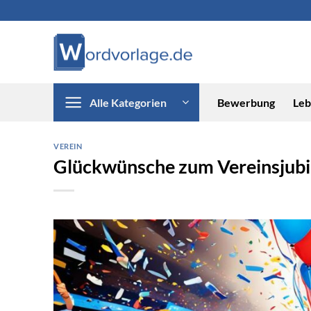
Zum
Inhalt
springen
Alle Kategorien
Bewerbung
Leb
VEREIN
Glückwünsche zum Vereinsjub