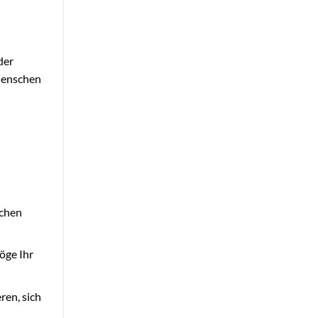
der
Menschen
schen
öge Ihr
ren, sich