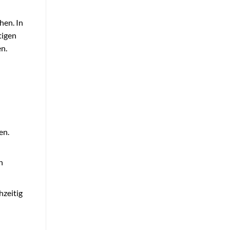
hen. In
tigen
en.
en.
n
hzeitig