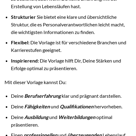
Erstellung von Lebensläufen hast.
Strukturier
Sie bietet eine klare und übersichtliche
Struktur, die es Personalverantwortlichen leicht macht,
die wichtigsten Informationen zu finden.
Flexibel:
Die Vorlage ist für verschiedene Branchen und
Karrierestufen geeignet.
Inspirierend:
Die Vorlage hilft Dir, Deine Stärken und
Erfolge optimal zu präsentieren.
Mit dieser Vorlage kannst Du:
Deine
Berufserfahrung
klar und prägnant darstellen.
Deine
Fähigkeiten
und
Qualifikationen
hervorheben.
Deine
Ausbildung
und
Weiterbildungen
optimal
präsentieren.
Einen
professionellen
und
überzeugenden
Lebenslauf