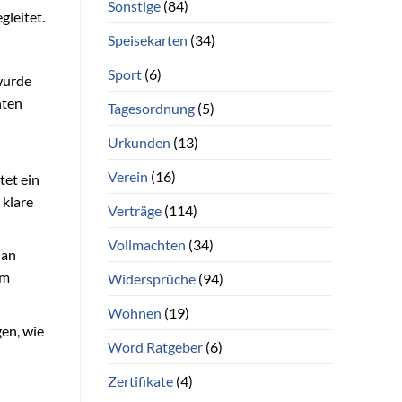
Sonstige
(84)
gleitet.
Speisekarten
(34)
Sport
(6)
wurde
nten
Tagesordnung
(5)
Urkunden
(13)
Verein
(16)
tet ein
 klare
Verträge
(114)
Vollmachten
(34)
 an
um
Widersprüche
(94)
Wohnen
(19)
gen, wie
Word Ratgeber
(6)
Zertifikate
(4)