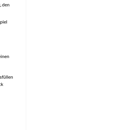
, den
piel
einen
sfüllen
ck