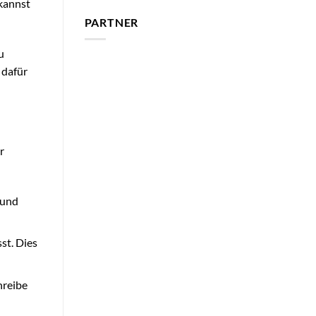
kannst
PARTNER
u
 dafür
r
 und
st. Dies
hreibe