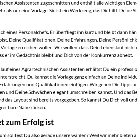
nischen Assistenten zugeschnitten und enthält alle wichtigen Elem
r als nur eine Vorlage. Sie ist ein Werkzeug, das Dir hilft, Deine S
sch eines Personalchefs. Er überfliegt ihn kurz und bleibt dann hän
e bist. Deine Qualifikationen, Deine Erfahrungen, Deine Persönlichk
er Vorlage erreichen wollen. Wir wollen, dass Dein Lebenslauf nicht
ass er im Gedächtnis bleibt und Dich von der Konkurrenz abhebt.
auf eines Agrartechnischen Assistenten erhältst Du ein professio
rstreicht. Du kannst die Vorlage ganz einfach an Deine individ
Erfahrungen und Qualifikationen einfügen. Wir geben Dir Tipps u
en und Deine Schwächen elegant umschreiben kannst. Und das B
nd das Layout sind bereits vorgegeben. So kannst Du Dich voll un
greifbare Nähe rücken.
 zum Erfolg ist
rum solltest Du also gerade unsere wählen? Weil wir mehr bieten a