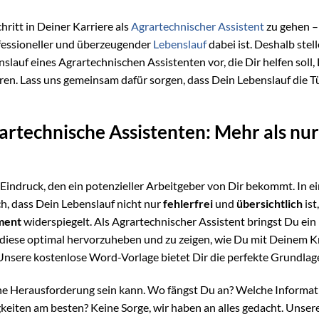
hritt in Deiner Karriere als
Agrartechnischer Assistent
zu gehen –
fessioneller und überzeugender
Lebenslauf
dabei ist. Deshalb stel
lauf eines Agrartechnischen Assistenten vor, die Dir helfen soll,
ren. Lass uns gemeinsam dafür sorgen, dass Dein Lebenslauf die T
artechnische Assistenten: Mehr als nur
te Eindruck, den ein potenzieller Arbeitgeber von Dir bekommt. In 
h, dass Dein Lebenslauf nicht nur
fehlerfrei
und
übersichtlich
ist,
ment
widerspiegelt. Als Agrartechnischer Assistent bringst Du ein 
, diese optimal hervorzuheben und zu zeigen, wie Du mit Deinem 
nsere kostenlose Word-Vorlage bietet Dir die perfekte Grundlage
eine Herausforderung sein kann. Wo fängst Du an? Welche Informa
gkeiten am besten? Keine Sorge, wir haben an alles gedacht. Unser