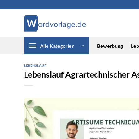
Zum
Inhalt
springen
Alle Kategorien
Bewerbung
Leb
LEBENSLAUF
Lebenslauf Agrartechnischer As