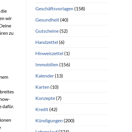
Geschäftsvorlagen
(158)
 die
len wir
Gesundheit
(40)
 Deine
Gutscheine
(52)
üren zu
Handzettel
(6)
Hinweiszettel
(1)
Immobilien
(156)
Kalender
(13)
einem
Karten
(10)
breites
Konzepte
(7)
Know-
 dafür.
Kredit
(42)
tionen
Kündigungen
(200)
e
Lebenslauf
(374)