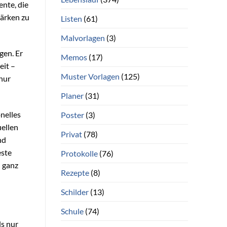
ente, die
tärken zu
Listen
(61)
Malvorlagen
(3)
gen. Er
Memos
(17)
eit –
Muster Vorlagen
(125)
 nur
Planer
(31)
nelles
Poster
(3)
uellen
Privat
(78)
nd
este
Protokolle
(76)
d ganz
Rezepte
(8)
Schilder
(13)
Schule
(74)
ls nur