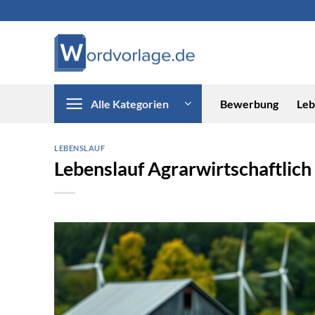
Zum
Inhalt
springen
Alle Kategorien
Bewerbung
Leb
LEBENSLAUF
Lebenslauf Agrarwirtschaftlich