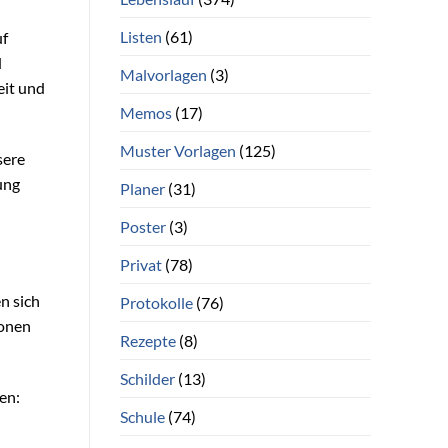
Listen
(61)
uf
d
Malvorlagen
(3)
eit und
Memos
(17)
Muster Vorlagen
(125)
sere
ung
Planer
(31)
Poster
(3)
Privat
(78)
n sich
Protokolle
(76)
ionen
Rezepte
(8)
Schilder
(13)
en:
Schule
(74)