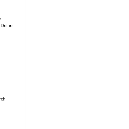
e
 Deiner
rch