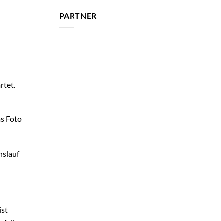
PARTNER
rtet.
as Foto
nslauf
ist