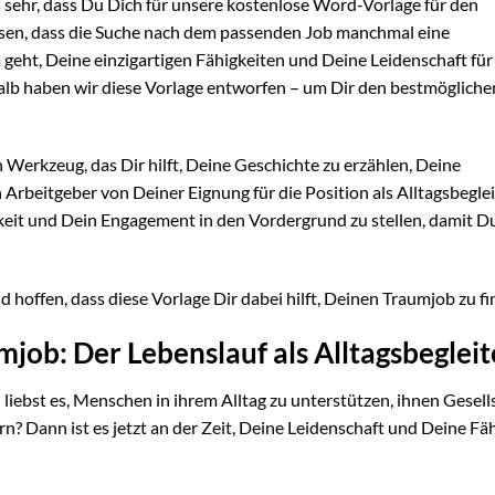
 sehr, dass Du Dich für unsere kostenlose Word-Vorlage für den
wissen, dass die Suche nach dem passenden Job manchmal eine
eht, Deine einzigartigen Fähigkeiten und Deine Leidenschaft für
lb haben wir diese Vorlage entworfen – um Dir den bestmöglichen
n Werkzeug, das Dir hilft, Deine Geschichte zu erzählen, Deine
beitgeber von Deiner Eignung für die Position als Alltagsbeglei
hkeit und Dein Engagement in den Vordergrund zu stellen, damit D
 hoffen, dass diese Vorlage Dir dabei hilft, Deinen Traumjob zu f
mjob: Der Lebenslauf als Alltagsbegleit
liebst es, Menschen in ihrem Alltag zu unterstützen, ihnen Gesell
ern? Dann ist es jetzt an der Zeit, Deine Leidenschaft und Deine Fä