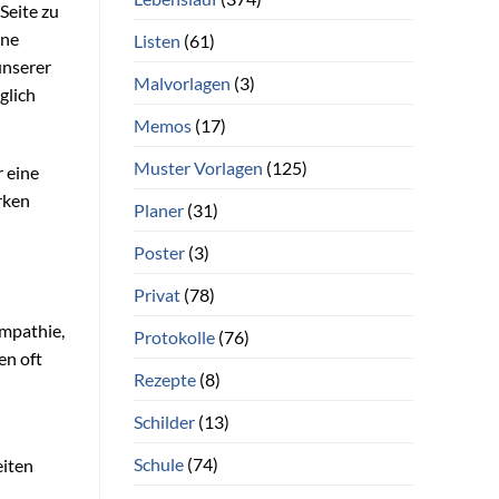
Seite zu
ine
Listen
(61)
unserer
Malvorlagen
(3)
glich
Memos
(17)
Muster Vorlagen
(125)
r eine
rken
Planer
(31)
Poster
(3)
Privat
(78)
Empathie,
Protokolle
(76)
en oft
Rezepte
(8)
Schilder
(13)
Schule
(74)
eiten