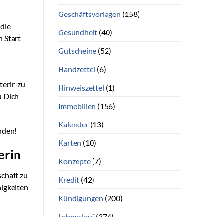
Geschäftsvorlagen
(158)
 die
Gesundheit
(40)
 Start
Gutscheine
(52)
Handzettel
(6)
terin zu
Hinweiszettel
(1)
u Dich
Immobilien
(156)
Kalender
(13)
inden!
Karten
(10)
erin
Konzepte
(7)
schaft zu
Kredit
(42)
higkeiten
Kündigungen
(200)
Lebenslauf
(374)