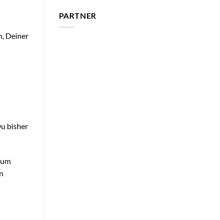
PARTNER
n, Deiner
Du bisher
, um
n