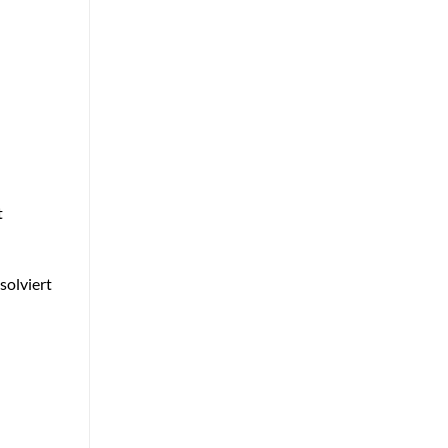
t
solviert