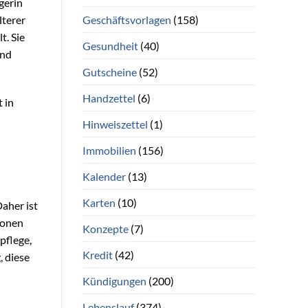
gerin
Geschäftsvorlagen
(158)
lterer
t. Sie
Gesundheit
(40)
und
Gutscheine
(52)
Handzettel
(6)
 in
Hinweiszettel
(1)
Immobilien
(156)
Kalender
(13)
Karten
(10)
Daher ist
tionen
Konzepte
(7)
pflege,
Kredit
(42)
, diese
Kündigungen
(200)
Lebenslauf
(374)