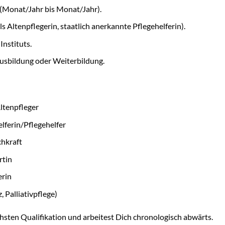
(Monat/Jahr bis Monat/Jahr).
 Altenpflegerin, staatlich anerkannte Pflegehelferin).
nstituts.
sbildung oder Weiterbildung.
ltenpfleger
lferin/Pflegehelfer
chkraft
tin
erin
 Palliativpflege)
sten Qualifikation und arbeitest Dich chronologisch abwärts.