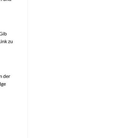
 Gib
ink zu
in der
lge