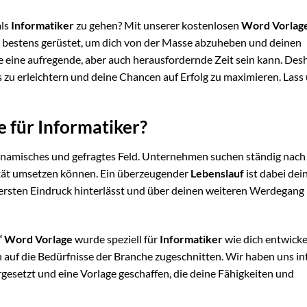
als
Informatiker
zu gehen? Mit unserer kostenlosen
Word Vorlag
u bestens gerüstet, um dich von der Masse abzuheben und deinen
e eine aufregende, aber auch herausfordernde Zeit sein kann. Des
s zu erleichtern und deine Chancen auf Erfolg zu maximieren. Lass
 für Informatiker?
namisches und gefragtes Feld. Unternehmen suchen ständig nach
alität umsetzen können. Ein überzeugender
Lebenslauf
ist dabei dei
n ersten Eindruck hinterlässt und über deinen weiteren Werdegang
k“ Word Vorlage
wurde speziell für
Informatiker
wie dich entwickelt
h auf die Bedürfnisse der Branche zugeschnitten. Wir haben uns in
esetzt und eine Vorlage geschaffen, die deine Fähigkeiten und