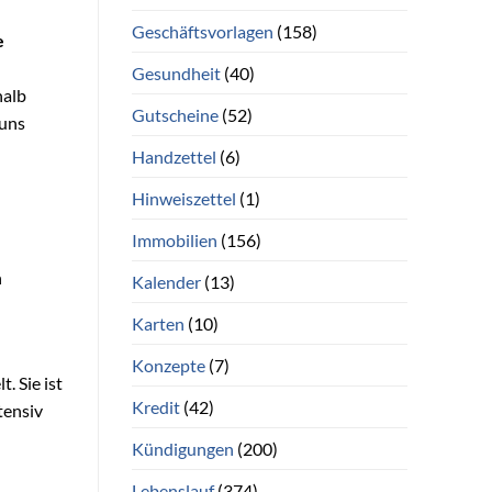
Geschäftsvorlagen
(158)
e
Gesundheit
(40)
halb
Gutscheine
(52)
 uns
Handzettel
(6)
Hinweiszettel
(1)
Immobilien
(156)
n
Kalender
(13)
Karten
(10)
Konzepte
(7)
. Sie ist
Kredit
(42)
tensiv
Kündigungen
(200)
Lebenslauf
(374)