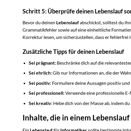
Schritt 5: Überprüfe deinen Lebenslauf sor
Bevor du deinen
Lebenslauf
abschickst, solltest du ih
Grammatikfehler sowie auf eine einheitliche Formatie
Korrektur lesen, um sicherzustellen, dass er fehlerfrei i
Zusätzliche Tipps für deinen Lebenslauf
Sei prägnant:
Beschränke dich auf die relevanteste
Sei ehrlich:
Gib nur Informationen an, die der Wahr
Sei positiv:
Formuliere deine Aussagen positiv und
Sei professionell:
Verwende eine professionelle E-M
Sei kreativ:
Hebe dich von der Masse ab, indem du
Inhalte, die in einem Lebenslauf
Ein
Lebenslauf
für
Informatiker
sollte bestimmte Inha