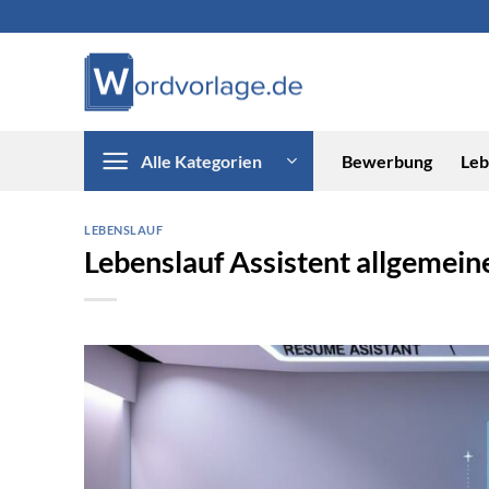
Zum
Inhalt
springen
Alle Kategorien
Bewerbung
Leb
LEBENSLAUF
Lebenslauf Assistent allgemein