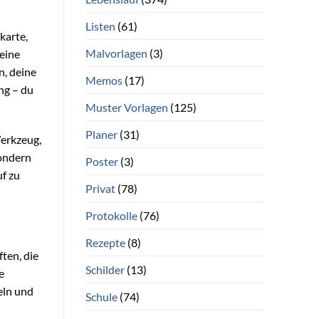
Listen
(61)
karte,
Malvorlagen
(3)
deine
, deine
Memos
(17)
ng – du
Muster Vorlagen
(125)
Planer
(31)
Werkzeug,
sondern
Poster
(3)
f zu
Privat
(78)
Protokolle
(76)
Rezepte
(8)
ten, die
Schilder
(13)
e
eln und
Schule
(74)