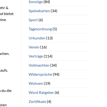
Sonstige
(84)
ehr &
Speisekarten
(34)
nd bietet
eine
Sport
(6)
Tagesordnung
(5)
Urkunden
(13)
Verein
(16)
achen.
Verträge
(114)
Vollmachten
(34)
aufs.
Widersprüche
(94)
Wohnen
(19)
 du die
Word Ratgeber
(6)
Zertifikate
(4)
lsten