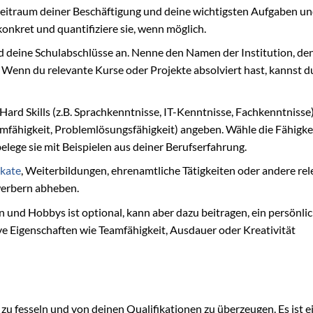
eitraum deiner Beschäftigung und deine wichtigsten Aufgaben u
onkret und quantifiziere sie, wenn möglich.
 deine Schulabschlüsse an. Nenne den Namen der Institution, de
Wenn du relevante Kurse oder Projekte absolviert hast, kannst d
Hard Skills (z.B. Sprachkenntnisse, IT-Kenntnisse, Fachkenntnisse
eamfähigkeit, Problemlösungsfähigkeit) angeben. Wähle die Fähigke
belege sie mit Beispielen aus deiner Berufserfahrung.
ikate
, Weiterbildungen, ehrenamtliche Tätigkeiten oder andere re
werbern abheben.
und Hobbys ist optional, kann aber dazu beitragen, ein persönlic
ive Eigenschaften wie Teamfähigkeit, Ausdauer oder Kreativität
n zu fesseln und von deinen Qualifikationen zu überzeugen. Es ist e