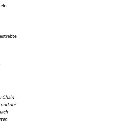
 ein
estrebte
s
y Chain
 und der
nach
sten