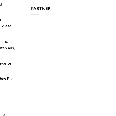
nd
PARTNER
n
u diese
) und
iten aus,
levante
hes Bild
ine