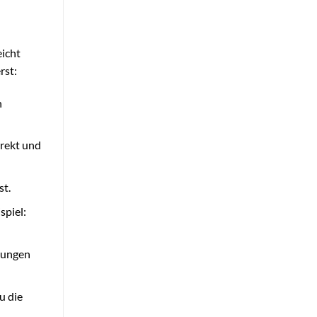
eicht
rst:
h
rrekt und
st.
spiel:
dlungen
u die