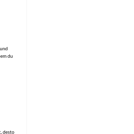
 und
dem du
t, desto