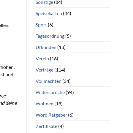
Sonstige
(84)
Speisekarten
(34)
Sport
(6)
llen.
Tagesordnung
(5)
Urkunden
(13)
Verein
(16)
rhöhen.
Verträge
(114)
ast und
Vollmachten
(34)
Widersprüche
(94)
ange
nd deine
Wohnen
(19)
Word Ratgeber
(6)
Zertifikate
(4)