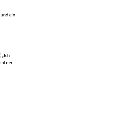
 und ein
, „Ich
ahl der