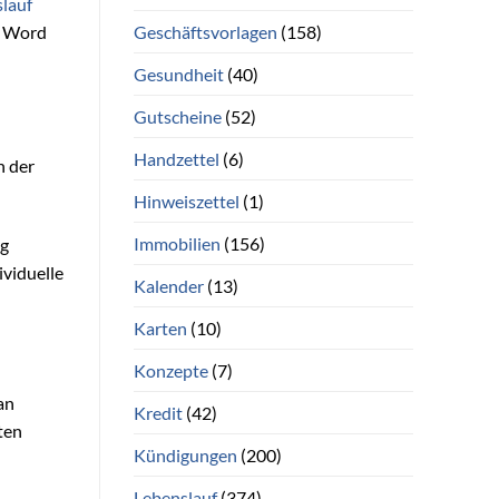
lauf
Geschäftsvorlagen
(158)
n Word
Gesundheit
(40)
Gutscheine
(52)
Handzettel
(6)
n der
Hinweiszettel
(1)
Immobilien
(156)
eg
ividuelle
Kalender
(13)
Karten
(10)
Konzepte
(7)
an
Kredit
(42)
ten
Kündigungen
(200)
Lebenslauf
(374)