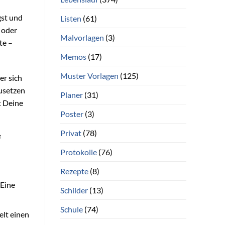
gst und
Listen
(61)
 oder
Malvorlagen
(3)
te –
Memos
(17)
Muster Vorlagen
(125)
er sich
zusetzen
Planer
(31)
t Deine
Poster
(3)
Privat
(78)
“
Protokolle
(76)
Rezepte
(8)
 Eine
Schilder
(13)
Schule
(74)
elt einen