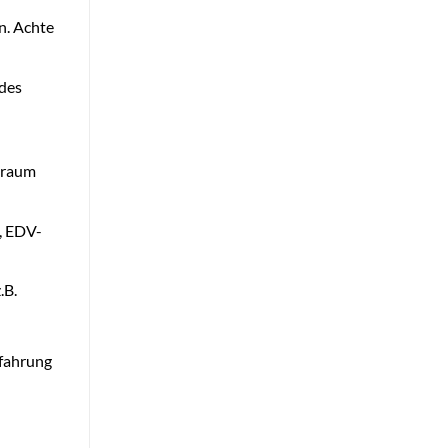
n. Achte
 des
itraum
e, EDV-
.B.
rfahrung