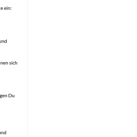
e ein:
 und
nnen sich
ngen Du
und