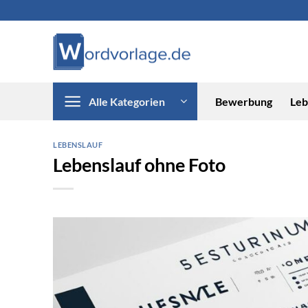
Zum
Inhalt
springen
Alle Kategorien
Bewerbung
Leb
LEBENSLAUF
Lebenslauf ohne Foto