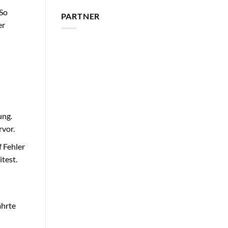
 So
PARTNER
er
ung.
rvor.
f Fehler
itest.
ährte