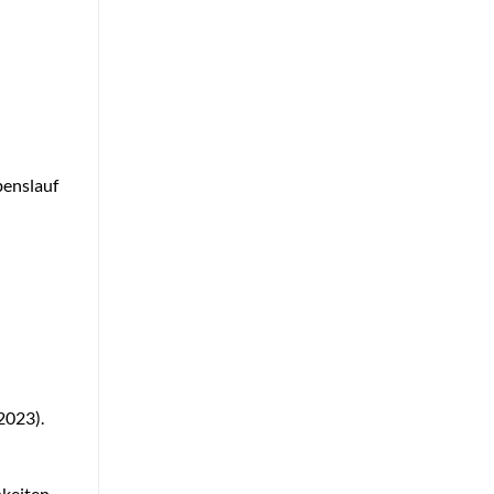
benslauf
2023).
keiten.