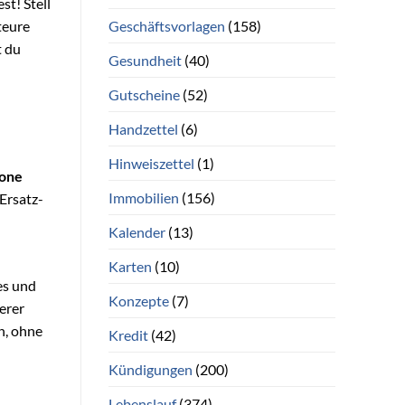
st! Stell
Geschäftsvorlagen
(158)
teure
t du
Gesundheit
(40)
Gutscheine
(52)
Handzettel
(6)
Hinweiszettel
(1)
lone
Immobilien
(156)
 Ersatz-
Kalender
(13)
Karten
(10)
es und
Konzepte
(7)
erer
n, ohne
Kredit
(42)
Kündigungen
(200)
Lebenslauf
(374)