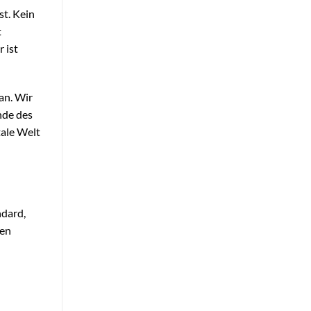
st. Kein
t
 ist
an. Wir
nde des
tale Welt
ndard,
hen