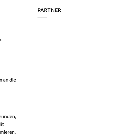
PARTNER
.
m an die
reunden,
it
imieren.