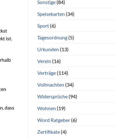
Sonstige
(84)
Speisekarten
(34)
Sport
(6)
ckst
Tagesordnung
(5)
t ist.
Urkunden
(13)
rhalb
Verein
(16)
Verträge
(114)
Vollmachten
(34)
ten
Widersprüche
(94)
n, dass
Wohnen
(19)
Word Ratgeber
(6)
Zertifikate
(4)