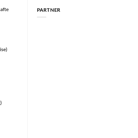
hafte
PARTNER
ise)
)