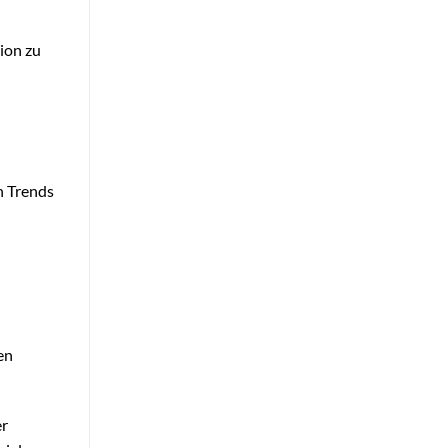
ion zu
n Trends
en
er