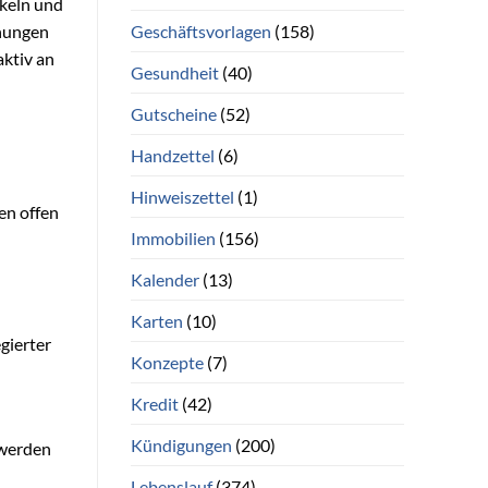
ckeln und
Geschäftsvorlagen
(158)
inungen
aktiv an
Gesundheit
(40)
Gutscheine
(52)
Handzettel
(6)
Hinweiszettel
(1)
en offen
Immobilien
(156)
Kalender
(13)
Karten
(10)
gierter
Konzepte
(7)
Kredit
(42)
Kündigungen
(200)
 werden
Lebenslauf
(374)