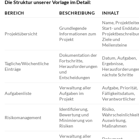
Die Struktur unserer Vorlage im Detail:
BEREICH
BESCHREIBUNG
INHALT
Name, Projektleiter
Grundlegende
Start- und Enddatu
Projektübersicht
Informationen zum
Projektbeschreibu
Projekt
Ziele und
Meilensteine
Dokumentation der
Datum, Aufgaben,
Fortschritte,
Tägliche/Wöchentliche
Ergebnisse,
Herausforderungen
Einträge
Herausforderunge
und
nächste Schritte
Entscheidungen
Verwaltung aller
Aufgabe, Priorität,
Aufgabenliste
Aufgaben im
Fälligkeitsdatum,
Projekt
Verantwortlicher
Identifizierung,
Risiko,
Bewertung und
Wahrscheinlichkeit
Risikomanagement
Minimierung von
Auswirkung,
Risiken
Maßnahmen
Verwaltung aller
Dokument,