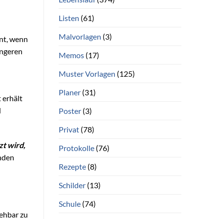
Listen
(61)
Malvorlagen
(3)
ent, wenn
ängeren
Memos
(17)
Muster Vorlagen
(125)
Planer
(31)
 erhält
d
Poster
(3)
Privat
(78)
t wird,
Protokolle
(76)
inden
Rezepte
(8)
Schilder
(13)
Schule
(74)
iehbar zu