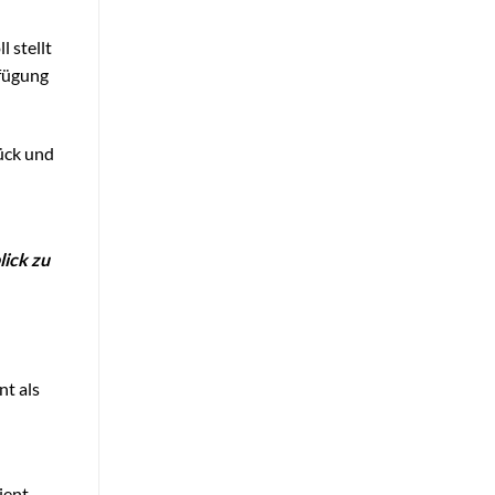
 stellt
rfügung
rück und
lick zu
nt als
ient