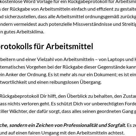
kostenlose Word Vorlage für ein Rückgabeprotokoll für Arbeitsmi
ss der Rückgabe von Arbeitsmitteln einfach und effizient zu gestalt
 und sicherzustellen, dass alle Arbeitsmittel ordnungsgemäß zurüc
sondern vermeidest auch potenzielle Missverständnisse und Streiti
n gutes Arbeitsklima.
otokolls für Arbeitsmittel
arbeitern und einer Vielzahl von Arbeitsmitteln – von Laptops und
tematisches Vorgehen bei der Rückgabe dieser Gegenstände kann
in Anker der Ordnung. Es ist mehr als nur ein Dokument; es ist ei
twortlichkeit und einen reibungslosen Übergang.
ückgabeprotokoll Dir hilft, den Überblick zu behalten, den Zusta
ass nichts verloren geht. Es schützt Dich vor unberechtigten For
 stiller Wächter, der dafür sorgt, dass alles seinen geordneten Gang 
che, sondern ein Zeichen von Professionalität und Sorgfalt.
Es z
und auf einen fairen Umgang mit den Arbeitsmitteln achtest.