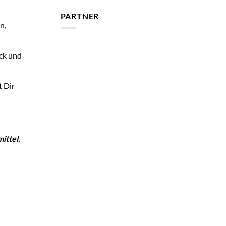
PARTNER
n,
uck und
t Dir
ittel.