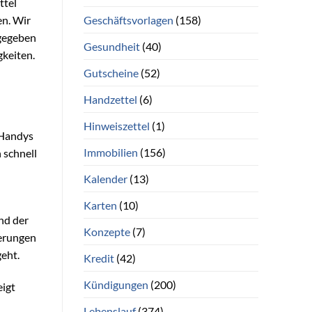
ttel
Geschäftsvorlagen
(158)
en. Wir
kgegeben
Gesundheit
(40)
gkeiten.
Gutscheine
(52)
Handzettel
(6)
Hinweiszettel
(1)
 Handys
Immobilien
(156)
 schnell
n
Kalender
(13)
Karten
(10)
nd der
Konzepte
(7)
derungen
geht.
Kredit
(42)
Kündigungen
(200)
eigt
Lebenslauf
(374)