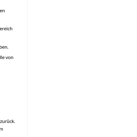
ben
ereich
ben.
lle von
zurück.
am