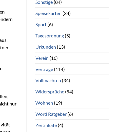
Sonstige
(84)
gen
Speisekarten
(34)
ondern
Sport
(6)
Tagesordnung
(5)
aus,
Urkunden
(13)
rtner
Verein
(16)
en
Verträge
(114)
Vollmachten
(34)
Widersprüche
(94)
len,
Wohnen
(19)
nicht nur
Word Ratgeber
(6)
vität
Zertifikate
(4)
dnung