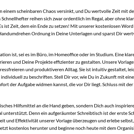
in einem scheinbaren Chaos versinkt, und Du wertvolle Zeit mit d
chnellhefter reihen sich zwar ordentlich im Regal, aber ohne kla
 Es ist Zeit, dem ein Ende zu setzen! Mit unserer kostenlosen Word
m Handumdrehen Ordnung in Deine Unterlagen und sparst Dir wert
tion ist, sei es im Büro, im Homeoffice oder im Studium. Eine klar
trieren und Deine Projekte effizienter zu gestalten. Unsere Vorlage
essfreieren und produktiveren Alltag. Sie ist intuitiv gestaltet, lei
ndividuell zu beschriften. Stell Dir vor, wie Du in Zukunft mit ein
fort der Aufgabe widmen kannst, die vor Dir liegt. Schluss mit der
isches Hilfsmittel an die Hand geben, sondern Dich auch inspirier
 unterstützt. Denn ein aufgeräumter Schreibtisch ist der erste Sch
it und Effektivität unserer Vorlage überzeugen und erlebe selbst, 
 jetzt kostenlos herunter und beginne noch heute mit dem Organis