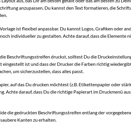
Layout aus, das Dir am besten gefällt oder das am besten zu Dei
schriftung anzupassen. Du kannst den Text formatieren, die Schrift
len.
Vorlage ist flexibel anpassbar. Du kannst Logos, Grafiken oder an
och individueller zu gestalten. Achte darauf, dass die Elemente ni
ie Beschriftungsstreifen druckst, solltest Du die Druckeinstellu
t eingestellt ist und dass der Drucker die Farben richtig wiedergib
hen, um sicherzustellen, dass alles passt.
pier, auf das Du drucken möchtest (z.B. Etikettenpapier oder stär
ng. Achte darauf, dass Du die richtige Papierart im Druckmenü au
de die gedruckten Beschriftungsstreifen entlang der vorgegeben
 saubere Kanten zu erhalten.