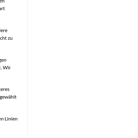
nen
art
dere
cht zu
ngen
t. Wir
keres
sgewählt
en Linien