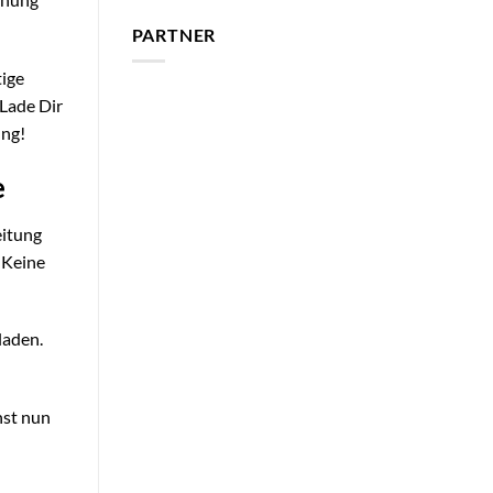
PARTNER
tige
 Lade Dir
ung!
e
eitung
. Keine
laden.
hst nun