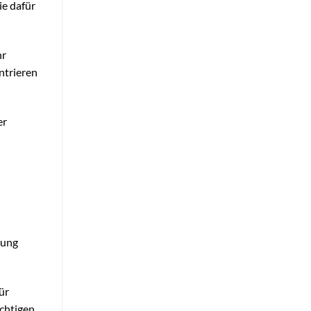
ie dafür
hr
ntrieren
er
bung
ür
ichtigen