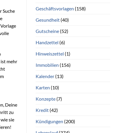
Geschäftsvorlagen
(158)
er Suche
re
Gesundheit
(40)
 Vorlage
Gutscheine
(52)
volle
Handzettel
(6)
Hinweiszettel
(1)
e
 ist mehr
Immobilien
(156)
cht
Kalender
(13)
em
Karten
(10)
Konzepte
(7)
en, Deine
Kredit
(42)
ritt zu
wie sie
Kündigungen
(200)
ieren!
Lebenslauf
(374)