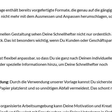
ge enthält bereits vorgefertigte Formate, die genau auf die gängi
ch nicht mehr mit dem Ausmessen und Anpassen herumschlagen, s
ellen Gestaltung sehen Deine Schnellhefter nicht nur ordentlich 
ck. Das ist besonders wichtig, wenn Du Kunden oder Geschäftspa
st flexibel anpassbar, so dass Du sie ganz nach Deinen individuell
der spezielle Informationen hinzu, um Deine Schnellhefter noch
dung:
Durch die Verwendung unserer Vorlage kannst Du sicherstel
apier platzierst und so unnötigen Abfall vermeidest. Das schont 
 organisierte Arbeitsumgebung kann Deine Motivation und Kreati
 Spaß und Du wirst mit Freude sehen, wie Deine Unterlagen in Or