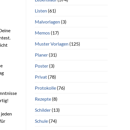
Listen
(61)
Malvorlagen
(3)
 Deine
Memos
(17)
test.
Muster Vorlagen
(125)
icht
Planer
(31)
ne
Poster
(3)
ag
Privat
(78)
Protokolle
(76)
enntnisse
Rezepte
(8)
rtig!
Schilder
(13)
 jeden
Schule
(74)
für