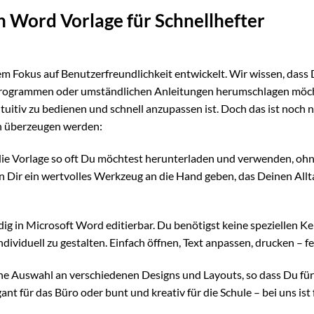
n Word Vorlage für Schnellhefter
em Fokus auf Benutzerfreundlichkeit entwickelt. Wir wissen, dass
n Programmen oder umständlichen Anleitungen herumschlagen möch
tuitiv zu bedienen und schnell anzupassen ist. Doch das ist noch n
ich überzeugen werden:
ie Vorlage so oft Du möchtest herunterladen und verwenden, oh
 Dir ein wertvolles Werkzeug an die Hand geben, das Deinen Allt
ndig in Microsoft Word editierbar. Du benötigst keine speziellen K
ividuell zu gestalten. Einfach öffnen, Text anpassen, drucken – fe
ine Auswahl an verschiedenen Designs und Layouts, so dass Du für
ant für das Büro oder bunt und kreativ für die Schule – bei uns ist 