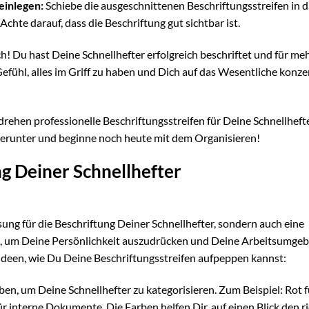
 einlegen:
Schiebe die ausgeschnittenen Beschriftungsstreifen in d
chte darauf, dass die Beschriftung gut sichtbar ist.
 Du hast Deine Schnellhefter erfolgreich beschriftet und für me
fühl, alles im Griff zu haben und Dich auf das Wesentliche konze
ehen professionelle Beschriftungsstreifen für Deine Schnellheft
 herunter und beginne noch heute mit dem Organisieren!
ng Deiner Schnellhefter
sung für die Beschriftung Deiner Schnellhefter, sondern auch eine
it, um Deine Persönlichkeit auszudrücken und Deine Arbeitsumge
de Ideen, wie Du Deine Beschriftungsstreifen aufpeppen kannst:
n, um Deine Schnellhefter zu kategorisieren. Zum Beispiel: Rot f
 interne Dokumente. Die Farben helfen Dir, auf einen Blick den r