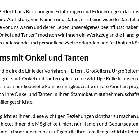
s Geflecht aus Beziehungen, Erfahrungen und Erinnerungen, das un
eine Auflistung von Namen und Daten; er ist eine visuelle Darstell
 vor uns waren und deren Leben unser eigenes beeinflusst haben
kel und Tanten“ möchten wir Ihnen ein Werkzeug an die Hand g
ers umfassende und persönliche Weise erkunden und festhalten kö
ms mit Onkel und Tanten
 die direkte Linie der Vorfahren – Eltern, Großeltern, Urgroßelter
eigter sind. Onkel und Tanten spielen eine wichtige Rolle in unser
einfach nur liebevolle Familienmitglieder, die unsere Kindheit prä
uch Ihre Onkel und Tanten in Ihren Stammbaum aufnehmen, schaffe
iliengeschichte.
icht es Ihnen, diese wichtigen Beziehungen sichtbar zu machen 
e bietet Ihnen die Möglichkeit, nicht nur Namen und Geburtsdaten
und Erinnerungen hinzuzufügen, die Ihre Familiengeschichte lebe