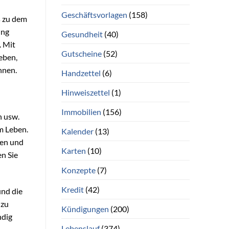
Geschäftsvorlagen
(158)
s zu dem
ung
Gesundheit
(40)
. Mit
Gutscheine
(52)
eben,
nnen.
Handzettel
(6)
Hinweiszettel
(1)
Immobilien
(156)
n usw.
em Leben.
Kalender
(13)
gen und
Karten
(10)
n Sie
Konzepte
(7)
Kredit
(42)
und die
 zu
Kündigungen
(200)
ndig
Lebenslauf
(374)