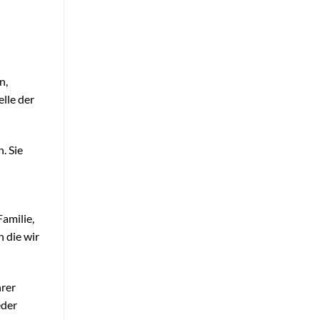
n,
lle der
. Sie
amilie,
 die wir
hrer
eder