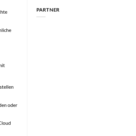
PARTNER
chte
nliche
mit
stellen
nden oder
Cloud