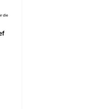
r die
ef