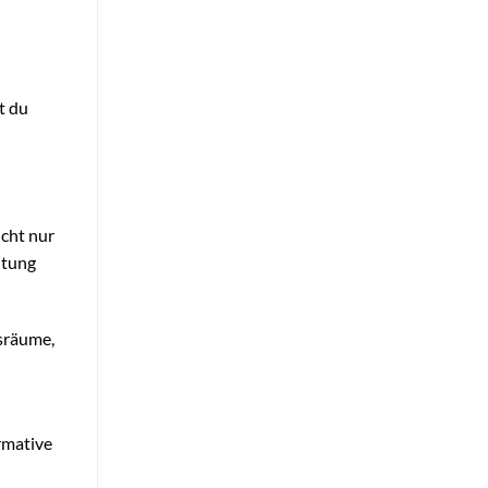
t du
icht nur
ltung
nsräume,
rmative