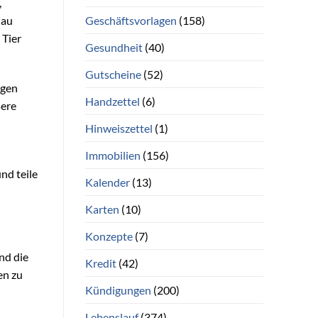
,
Geschäftsvorlagen
(158)
nau
 Tier
Gesundheit
(40)
Gutscheine
(52)
igen
Handzettel
(6)
sere
Hinweiszettel
(1)
Immobilien
(156)
nd teile
Kalender
(13)
Karten
(10)
Konzepte
(7)
nd die
Kredit
(42)
en zu
Kündigungen
(200)
Lebenslauf
(374)