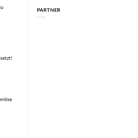
zu
PARTNER
setzt!
eriöse