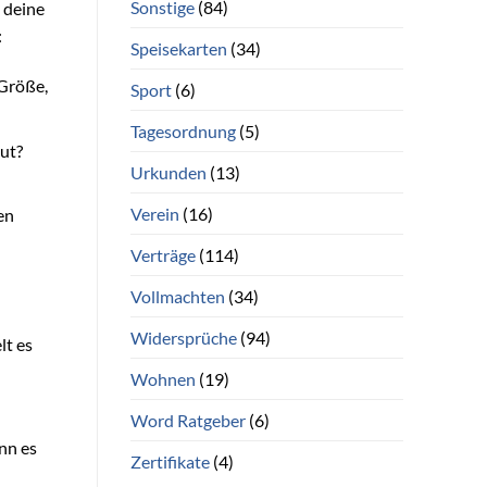
Sonstige
(84)
n deine
:
Speisekarten
(34)
 Größe,
Sport
(6)
Tagesordnung
(5)
aut?
Urkunden
(13)
Verein
(16)
en
Verträge
(114)
Vollmachten
(34)
Widersprüche
(94)
lt es
Wohnen
(19)
Word Ratgeber
(6)
nn es
Zertifikate
(4)