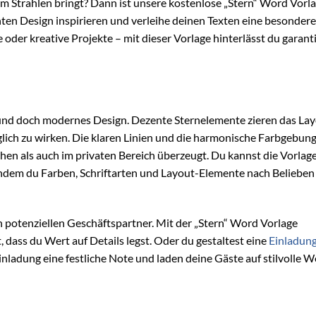
m Strahlen bringt? Dann ist unsere kostenlose „Stern“ Word Vorl
anten Design inspirieren und verleihe deinen Texten eine besondere
 oder kreative Projekte – mit dieser Vorlage hinterlässt du garant
s und doch modernes Design. Dezente Sternelemente zieren das La
nglich zu wirken. Die klaren Linien und die harmonische Farbgebun
ichen als auch im privaten Bereich überzeugt. Du kannst die Vorlag
 indem du Farben, Schriftarten und Layout-Elemente nach Belieben
nen potenziellen Geschäftspartner. Mit der „Stern“ Word Vorlage
, dass du Wert auf Details legst. Oder du gestaltest eine
Einladun
nladung eine festliche Note und laden deine Gäste auf stilvolle We