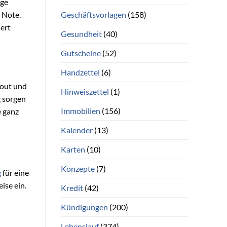
age
Geschäftsvorlagen
(158)
 Note.
iert
Gesundheit
(40)
Gutscheine
(52)
Handzettel
(6)
yout und
Hinweiszettel
(1)
g sorgen
Immobilien
(156)
e ganz
Kalender
(13)
Karten
(10)
Konzepte
(7)
g
für eine
ise ein.
Kredit
(42)
Kündigungen
(200)
Lebenslauf
(374)