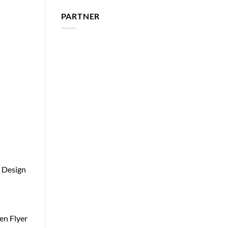
PARTNER
u
m Design
en Flyer