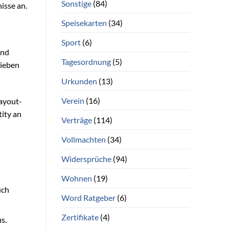
Sonstige
(84)
isse an.
Speisekarten
(34)
Sport
(6)
und
Tagesordnung
(5)
lieben
Urkunden
(13)
Verein
(16)
Layout-
ity an
Verträge
(114)
Vollmachten
(34)
Widersprüche
(94)
Wohnen
(19)
uch
Word Ratgeber
(6)
Zertifikate
(4)
s.