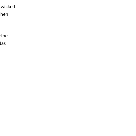
wickelt.
üchen
eine
das