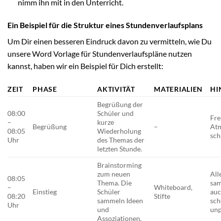
nimm ihn mit in den Unterricht.
Ein Beispiel für die Struktur eines Stundenverlaufsplans
Um Dir einen besseren Eindruck davon zu vermitteln, wie Du
unsere Word Vorlage für Stundenverlaufspläne nutzen
kannst, haben wir ein Beispiel für Dich erstellt:
ZEIT
PHASE
AKTIVITÄT
MATERIALIEN
HI
Begrüßung der
08:00
Schüler und
Fre
–
kurze
Begrüßung
–
At
08:05
Wiederholung
sch
Uhr
des Themas der
letzten Stunde.
Brainstorming
zum neuen
All
08:05
Thema. Die
sa
–
Whiteboard,
Einstieg
Schüler
au
08:20
Stifte
sammeln Ideen
sch
Uhr
und
unp
Assoziationen.