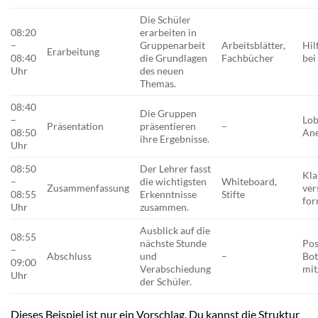
Die Schüler
08:20
erarbeiten in
–
Gruppenarbeit
Arbeitsblätter,
Hil
Erarbeitung
08:40
die Grundlagen
Fachbücher
bei
Uhr
des neuen
Themas.
08:40
Die Gruppen
–
Lob
Präsentation
präsentieren
–
08:50
Ane
ihre Ergebnisse.
Uhr
08:50
Der Lehrer fasst
Kla
–
die wichtigsten
Whiteboard,
Zusammenfassung
ver
08:55
Erkenntnisse
Stifte
for
Uhr
zusammen.
Ausblick auf die
08:55
nächste Stunde
Pos
–
Abschluss
und
–
Bot
09:00
Verabschiedung
mit
Uhr
der Schüler.
Dieses Beispiel ist nur ein Vorschlag. Du kannst die Struktur