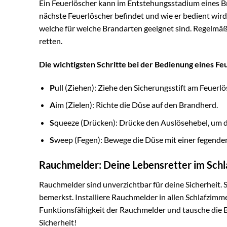
Ein Feuerlöscher kann im Entstehungsstadium eines Bran
nächste Feuerlöscher befindet und wie er bedient wird
welche für welche Brandarten geeignet sind. Regelmä
retten.
Die wichtigsten Schritte bei der Bedienung eines Fe
P
ull (Ziehen): Ziehe den Sicherungsstift am Feuerlö
A
im (Zielen): Richte die Düse auf den Brandherd.
S
queeze (Drücken): Drücke den Auslösehebel, um da
S
weep (Fegen): Bewege die Düse mit einer fegend
Rauchmelder: Deine Lebensretter im Schl
Rauchmelder sind unverzichtbar für deine Sicherheit. S
bemerkst. Installiere Rauchmelder in allen Schlafzim
Funktionsfähigkeit der Rauchmelder und tausche die Ba
Sicherheit!