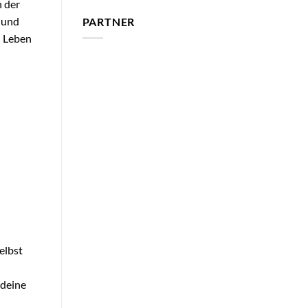
h der
 und
PARTNER
l Leben
elbst
 deine