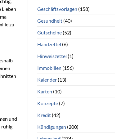
chtig,
Geschäftsvorlagen
(158)
e Lieben
hema
Gesundheit
(40)
ilie zu
Gutscheine
(52)
Handzettel
(6)
Hinweiszettel
(1)
eshalb
Immobilien
(156)
einen
chnitten
Kalender
(13)
Karten
(10)
Konzepte
(7)
Kredit
(42)
atmen und
 ruhig
Kündigungen
(200)
Lebenslauf
(374)