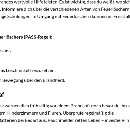
des wertvolle Hilfe leisten. Es ist wichtig, dass du weißt, wo sic
. Informiere dich über die verschiedenen Arten von Feuerlöschern
ßige Schulungen im Umgang mit Feuerlöschern können im Ernstfal
uerlöschers (PASS-Regel):
scher.
s Löschmittel freizusetzen.
en Bewegung über den Brandherd.
af
ie warnen dich frühzeitig vor einem Brand, oft noch bevor du ihn s
mern, Kinderzimmern und Fluren. Überprüfe regelmäßig die
tterien bei Bedarf aus. Rauchmelder retten Leben – investiere in