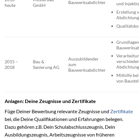
Bauwerksabdichter
und Injekti
heute
GmbH
Erstellung 
Abdichtung
Qualitätsko
Grundlagen
Bauwerksab
Verarbeitu
Auszubildender
verschiede
2015 –
Bau &
zum
Abdichtung
2018
Sanierung AG
Bauwerksabdichter
Mithilfe be
von Baustel
Anlagen: Deine Zeugnisse und Zertifikate
Füge Deiner Bewerbung relevante Zeugnisse und
Zertifikate
bei, die Deine Qualifikationen und Erfahrungen belegen.
Dazu gehören z.B. Dein Schulabschlusszeugnis, Dein
Ausbildungszeugnis, Arbeitszeugnisse von früheren