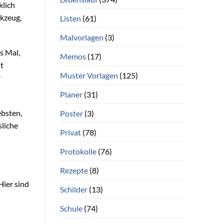
klich
rkzeug,
Listen
(61)
Malvorlagen
(3)
es Mal,
Memos
(17)
st
Muster Vorlagen
(125)
r
Planer
(31)
ebsten,
Poster
(3)
sliche
Privat
(78)
Protokolle
(76)
Rezepte
(8)
Hier sind
Schilder
(13)
Schule
(74)