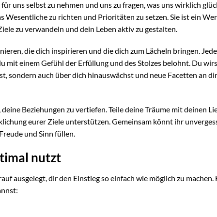
 für uns selbst zu nehmen und uns zu fragen, was uns wirklich glüc
das Wesentliche zu richten und Prioritäten zu setzen. Sie ist ein We
Ziele zu verwandeln und dein Leben aktiv zu gestalten.
aszinieren, die dich inspirieren und die dich zum Lächeln bringen. Jed
du mit einem Gefühl der Erfüllung und des Stolzes belohnt. Du wir
chst, sondern auch über dich hinauswächst und neue Facetten an di
 deine Beziehungen zu vertiefen. Teile deine Träume mit deinen Li
irklichung eurer Ziele unterstützen. Gemeinsam könnt ihr unverges
reude und Sinn füllen.
timal nutzt
rauf ausgelegt, dir den Einstieg so einfach wie möglich zu machen. 
annst: