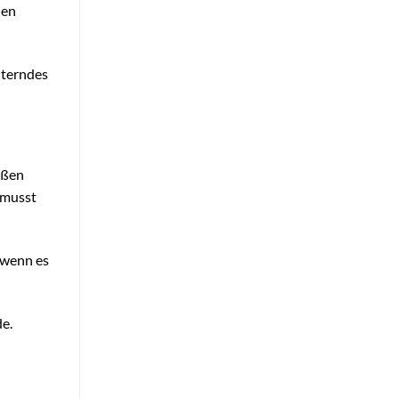
hen
nterndes
roßen
 musst
 wenn es
e.