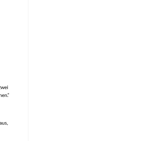
zwei
hen.“
aus,