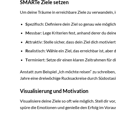
SMARTe Ziele setzen
Um deine Träume in erreichbare Ziele zu verwandeln, i
S
pezifisch: Definiere dein Ziel so genau wie möglich
M
essbar: Lege Kriterien fest, anhand derer du dein
A
ttraktiv: Stelle sicher, dass dein Ziel dich motivier
R
ealistisch: Wähle ein Ziel, das erreichbar ist, abe
T
erminiert: Setze dir einen klaren Zeitrahmen für di
Anstatt zum Beispiel „Ich möchte reisen“ zu schreiben
Jahre eine dreiwöchige Rucksackreise durch Südostas
Visualisierung und Motivation
Visualisiere deine Ziele so oft wie möglich. Stell dir vor
spüre die Emotionen und genieße den Erfolg im Voraus