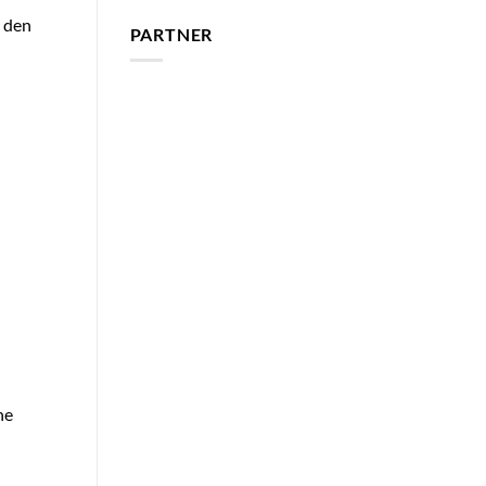
, den
PARTNER
he