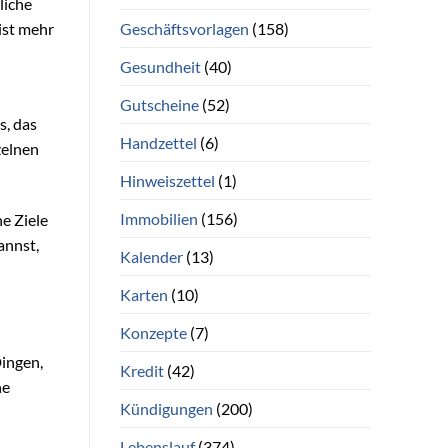
liche
Geschäftsvorlagen
(158)
ist mehr
Gesundheit
(40)
Gutscheine
(52)
s, das
Handzettel
(6)
zelnen
Hinweiszettel
(1)
Immobilien
(156)
ne Ziele
annst,
Kalender
(13)
Karten
(10)
Konzepte
(7)
Dingen,
Kredit
(42)
ne
Kündigungen
(200)
Lebenslauf
(374)