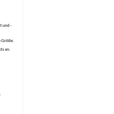
t und -
e Größe.
ts an.
.