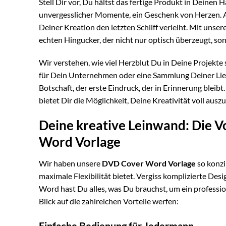
Stell Dir vor, Du hältst das fertige Produkt in Deine
unvergesslicher Momente, ein Geschenk von Herzen. Abe
Deiner Kreation den letzten Schliff verleiht. Mit unse
echten Hingucker, der nicht nur optisch überzeugt, so
Wir verstehen, wie viel Herzblut Du in Deine Projekte
für Dein Unternehmen oder eine Sammlung Deiner Liebli
Botschaft, der erste Eindruck, der in Erinnerung bleib
bietet Dir die Möglichkeit, Deine Kreativität voll aus
Deine kreative Leinwand: Die V
Word Vorlage
Wir haben unsere
DVD Cover Word Vorlage
so konzip
maximale Flexibilität bietet. Vergiss komplizierte D
Word hast Du alles, was Du brauchst, um ein professio
Blick auf die zahlreichen Vorteile werfen:
Einfache Bedienung für Jedermann