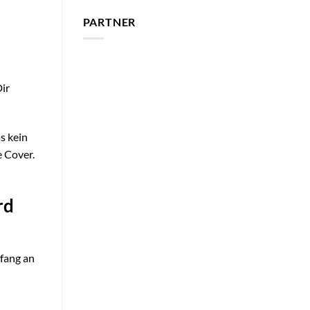
PARTNER
Dir
s kein
e Cover.
rd
nfang an