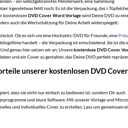
n Händen – ein selbstgebranntes Meisterwerk, eine Sammlung
r irgendetwas fehlt noch. Es ist die Verpackung, das i-Tüpfelche
rer kostenlosen
DVD Cover Word Vorlage
wird Deine DVD zu ei
ndern auch die Wertschätzung für Deine Arbeit widerspiegelt.
 steckst. Ob es sich um eine Hochzeits-DVD für Freunde, eine
Präs
ngsfilme handelt – die Verpackung ist entscheidend. Sie ist die 
t. Und genau hier setzen wir an. Unsere
kostenlose DVD Cover Vo
zuleben und ein Cover zu gestalten, das Deine DVD perfekt repräsen
orteile unserer kostenlosen DVD Cover
iert, dass sie nicht nur einfach zu bedienen ist, sondern Dir auch
esignprogramme und teure Software. Mit unserer Vorlage und Micro
nelles und individuelles Cover zu erstellen. Lass uns gemeinsam e