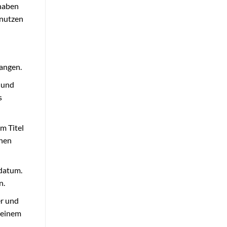
 haben
 nutzen
angen.
 und
s
m Titel
inen
edatum.
n.
er und
 einem