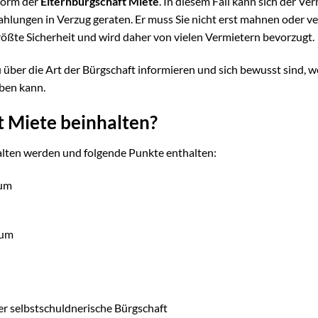
 Form der
Elternbürgschaft Miete
. In diesem Fall kann sich der Ve
zahlungen in Verzug geraten. Er muss Sie nicht erst mahnen oder ve
rößte Sicherheit und wird daher von vielen Vermietern bevorzugt.
au über die Art der Bürgschaft informieren und sich bewusst sind, 
ben kann.
t Miete beinhalten?
ehalten werden und folgende Punkte enthalten:
tum
tum
r selbstschuldnerische Bürgschaft