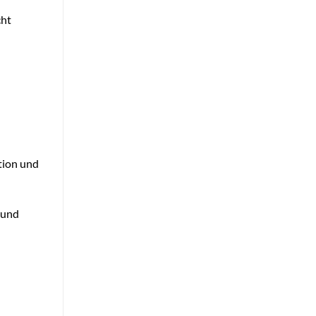
cht
ation und
 und