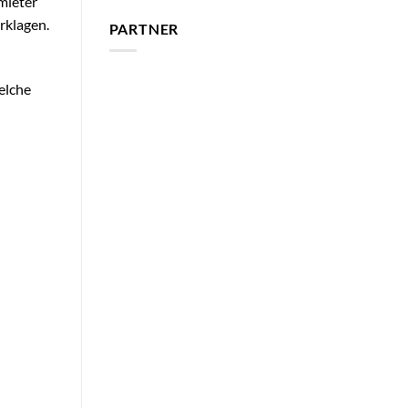
rmieter
rklagen.
PARTNER
welche