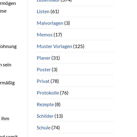
Vermögen
iese
Listen
(61)
Malvorlagen
(3)
Memos
(17)
Muster Vorlagen
(125)
 Wohnung
Planer
(31)
h sein
Poster
(3)
Privat
(78)
ermäßig
Protokolle
(76)
Rezepte
(8)
Schilder
(13)
d ihm
Schule
(74)
nd somit