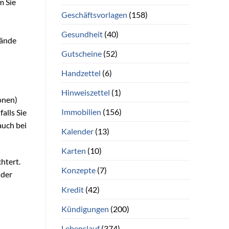
m Sie
Geschäftsvorlagen
(158)
Gesundheit
(40)
Wände
Gutscheine
(52)
Handzettel
(6)
Hinweiszettel
(1)
onen)
Immobilien
(156)
alls Sie
auch bei
Kalender
(13)
Karten
(10)
htert.
Konzepte
(7)
 der
Kredit
(42)
Kündigungen
(200)
Lebenslauf
(374)