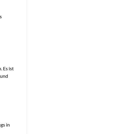
s
 Es ist
 und
gs in