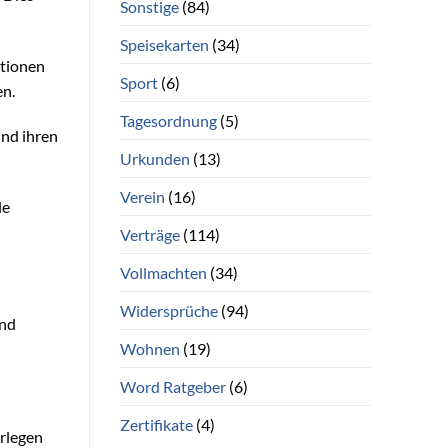
Sonstige
(84)
Speisekarten
(34)
ationen
Sport
(6)
en.
Tagesordnung
(5)
und ihren
Urkunden
(13)
Verein
(16)
le
Verträge
(114)
Vollmachten
(34)
Widersprüche
(94)
und
Wohnen
(19)
Word Ratgeber
(6)
Zertifikate
(4)
erlegen