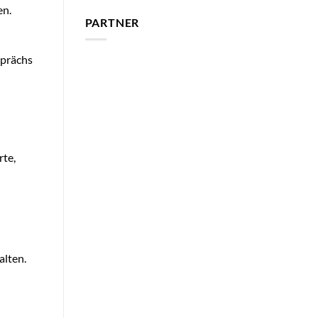
en.
PARTNER
sprächs
rte,
alten.