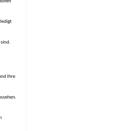
tionen
ledigt
sind.
und Ihre
ussehen.
n