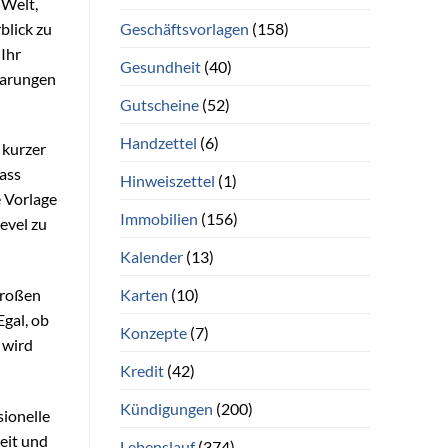
 Welt,
Geschäftsvorlagen
(158)
blick zu
 Ihr
Gesundheit
(40)
nbarungen
Gutscheine
(52)
Handzettel
(6)
 kurzer
dass
Hinweiszettel
(1)
e Vorlage
Immobilien
(156)
evel zu
Kalender
(13)
Karten
(10)
großen
Egal, ob
Konzepte
(7)
 wird
Kredit
(42)
Kündigungen
(200)
sionelle
eit und
Lebenslauf
(374)