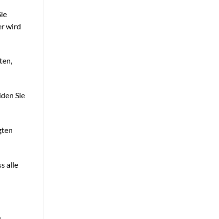
ie
er wird
ten,
iden Sie
gten
s alle