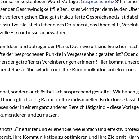
t unserer kostenlosen Word-Vorlage „
Gesprächsnotiz
3“! In einer
asender Geschwindigkeit fließen, ist es wichtiger denn je, den Über
ht verloren gehen. Eine gut strukturierte Gesprächsnotiz ist dabei
nisstütze; sie ist ein lebendiges Dokument, das Ihnen hilft, Verei
tvolle Erkenntnisse zu bewahren.
neuer Ideen und aufregender Pläne. Doch wie oft sind Sie schon nach
älfte der besprochenen Punkte in Vergessenheit geraten ist? Oder 
onen der getroffenen Vereinbarungen erinnern? Hier kommt unser
 Stolpersteine zu überwinden und Ihre Kommunikation auf ein neues L
ional, sondern auch ästhetisch ansprechend gestaltet. Wir haben 
d Ihnen gleichzeitig Raum für Ihre individuellen Bedürfnisse lässt. 
en oder in einem ganz anderen Bereich tätig sind – diese Vorlage
okumentieren und zu nutzen.
tiz 3“ herunter und erleben Sie, wie einfach und effektiv profes
reit, Ihre Kommunikation zu optimieren und Ihre Ziele mit Klarh