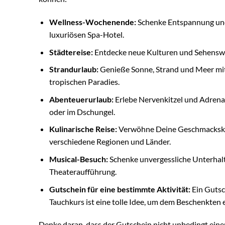
Wellness-Wochenende:
Schenke Entspannung und
luxuriösen Spa-Hotel.
Städtereise:
Entdecke neue Kulturen und Sehenswür
Strandurlaub:
Genieße Sonne, Strand und Meer mit
tropischen Paradies.
Abenteuerurlaub:
Erlebe Nervenkitzel und Adrenal
oder im Dschungel.
Kulinarische Reise:
Verwöhne Deine Geschmacksknos
verschiedene Regionen und Länder.
Musical-Besuch:
Schenke unvergessliche Unterhalt
Theateraufführung.
Gutschein für eine bestimmte Aktivität:
Ein Gutsc
Tauchkurs ist eine tolle Idee, um dem Beschenkten
Denke daran, dass der Gutschein nicht unbedingt ein