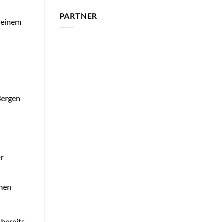
PARTNER
 einem
Bergen
r
inen
bereits