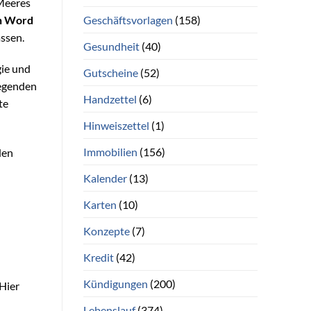
 Meeres
Geschäftsvorlagen
(158)
n Word
ssen.
Gesundheit
(40)
gie und
Gutscheine
(52)
regenden
Handzettel
(6)
te
Hinweiszettel
(1)
Immobilien
(156)
den
Kalender
(13)
Karten
(10)
Konzepte
(7)
Kredit
(42)
Kündigungen
(200)
Hier
Lebenslauf
(374)