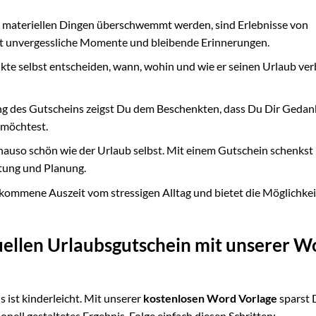
on materiellen Dingen überschwemmt werden, sind Erlebnisse von
t unvergessliche Momente und bleibende Erinnerungen.
te selbst entscheiden, wann, wohin und wie er seinen Urlaub ver
ung des Gutscheins zeigst Du dem Beschenkten, dass Du Dir Geda
 möchtest.
enauso schön wie der Urlaub selbst. Mit einem Gutschein schenkst
itung und Planung.
llkommene Auszeit vom stressigen Alltag und bietet die Möglichkei
duellen Urlaubsgutschein mit unserer W
 ist kinderleicht. Mit unserer
kostenlosen Word Vorlage
sparst 
ll gestaltetes Ergebnis. Folge einfach diesen Schritten: