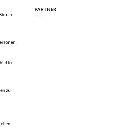
PARTNER
Sie ein
Personen,
ild in
hen zu
ellen.