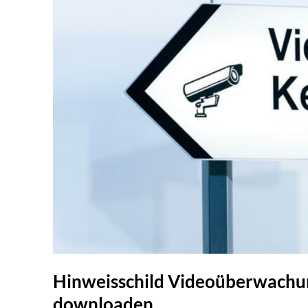
Hinweisschild Videoüberwachun
downloaden