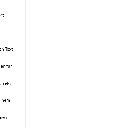
rt
en Text
en für
orrekt
einem
mmen