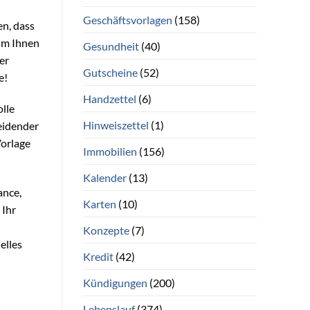
Geschäftsvorlagen
(158)
en, dass
 um Ihnen
Gesundheit
(40)
er
Gutscheine
(52)
e!
Handzettel
(6)
olle
Hinweiszettel
(1)
heidender
Vorlage
Immobilien
(156)
Kalender
(13)
ance,
Karten
(10)
 Ihr
Konzepte
(7)
elles
Kredit
(42)
Kündigungen
(200)
Lebenslauf
(374)