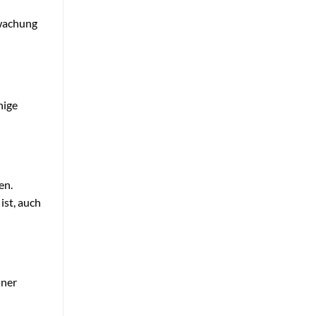
rwachung
nige
en.
ist, auch
iner