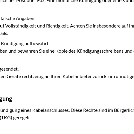
lich per Post oder Fax. Eine mündliche Kündigung oder eine Kün
 falsche Angaben.
f Vollständigkeit und Richtigkeit. Achten Sie insbesondere auf Ih
ils.
r Kündigung aufbewahrt.
iben und bewahren Sie eine Kopie des Kündigungsschreibens und
gesendet.
ten Geräte rechtzeitig an Ihren Kabelanbieter zurück, um unnötig
igung
ündigung eines Kabelanschlusses. Diese Rechte sind im Bürgerlic
TKG) geregelt.