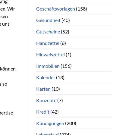
äfig
Geschäftsvorlagen
(158)
den. Wir
osen
Gesundheit
(40)
e uns
Gutscheine
(52)
Handzettel
(6)
Hinweiszettel
(1)
Immobilien
(156)
r können
Kalender
(13)
s so
Karten
(10)
Konzepte
(7)
Kredit
(42)
pertise
Kündigungen
(200)
Lebenslauf
(374)