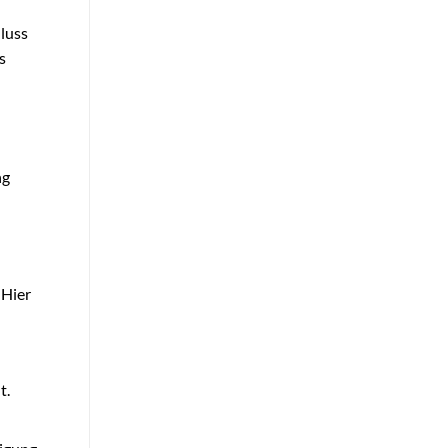
luss
s
ng
 Hier
t.