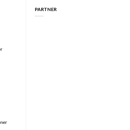
PARTNER
er
ener