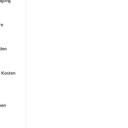
digung
re
 den
e Kosten
hen