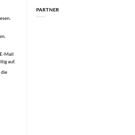
PARTNER
lesen.
en.
 E-Mail
tig auf.
 die