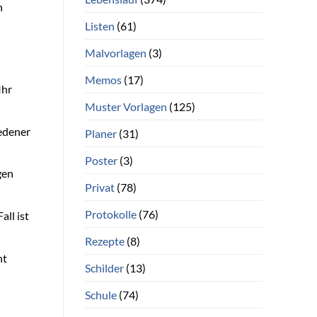
n
Listen
(61)
Malvorlagen
(3)
Memos
(17)
Ihr
Muster Vorlagen
(125)
iedener
Planer
(31)
Poster
(3)
gen
Privat
(78)
Protokolle
(76)
ll ist
Rezepte
(8)
ht
Schilder
(13)
Schule
(74)