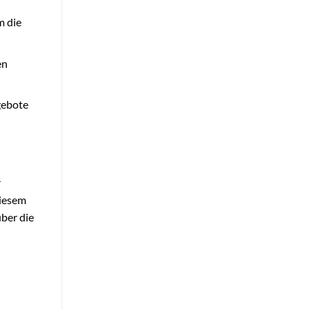
m die
en
gebote
r
diesem
über die