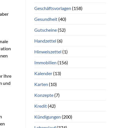
Geschäftsvorlagen
(158)
 aber
Gesundheit
(40)
Gutscheine
(52)
Handzettel
(6)
nale
ration
Hinweiszettel
(1)
hnen
Immobilien
(156)
Kalender
(13)
r Ihre
en und
Karten
(10)
Konzepte
(7)
Kredit
(42)
on
Kündigungen
(200)
ren
Lebenslauf
(374)