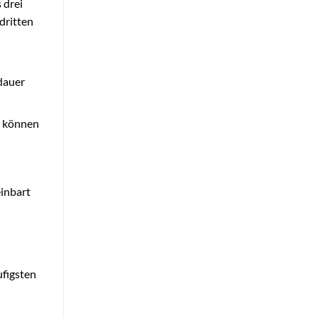
 drei
dritten
tdauer
, können
einbart
ufigsten