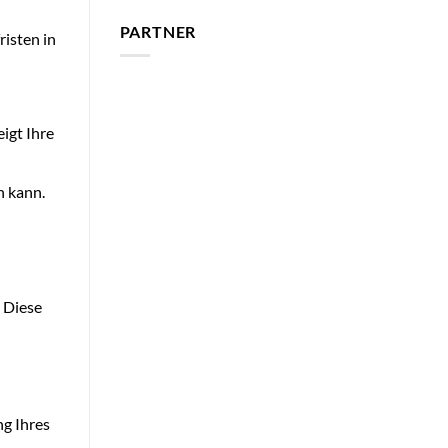
PARTNER
isten in
igt Ihre
n kann.
 Diese
ng Ihres