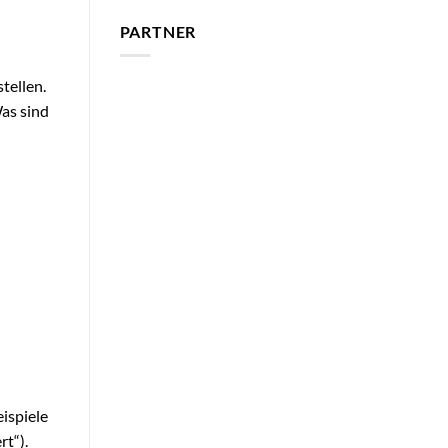
PARTNER
tellen.
as sind
ispiele
rt“).