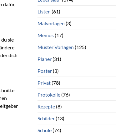
n dafür,
Listen
(61)
Malvorlagen
(3)
Memos
(17)
 du sie
Muster Vorlagen
(125)
 ändere
 der dich
Planer
(31)
Poster
(3)
Privat
(78)
chnitte
Protokolle
(76)
chen
beitgeber
Rezepte
(8)
Schilder
(13)
Schule
(74)