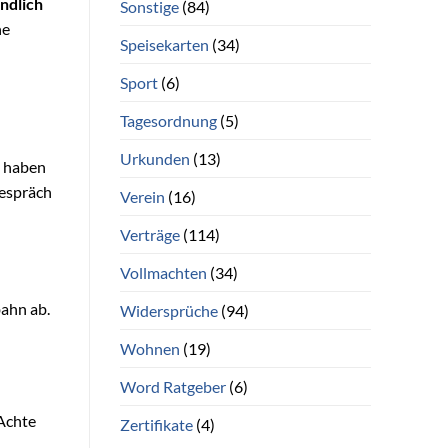
ndlich
Sonstige
(84)
ne
Speisekarten
(34)
Sport
(6)
Tagesordnung
(5)
Urkunden
(13)
t haben
gespräch
Verein
(16)
Verträge
(114)
Vollmachten
(34)
bahn ab.
Widersprüche
(94)
Wohnen
(19)
Word Ratgeber
(6)
Achte
Zertifikate
(4)