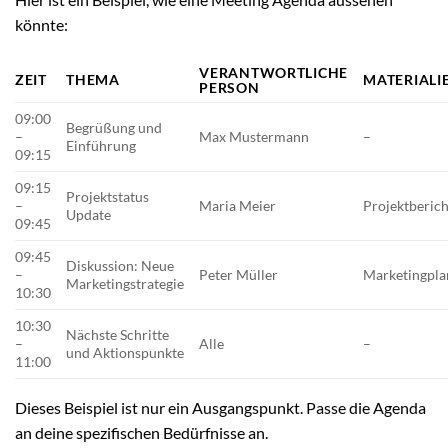
könnte:
VERANTWORTLICHE
ZEIT
THEMA
MATERIALI
PERSON
09:00
Begrüßung und
–
Max Mustermann
–
Einführung
09:15
09:15
Projektstatus
–
Maria Meier
Projektberich
Update
09:45
09:45
Diskussion: Neue
–
Peter Müller
Marketingpla
Marketingstrategie
10:30
10:30
Nächste Schritte
–
Alle
–
und Aktionspunkte
11:00
Dieses Beispiel ist nur ein Ausgangspunkt. Passe die Agenda
an deine spezifischen Bedürfnisse an.