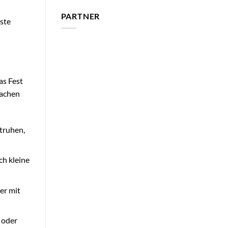
PARTNER
äste
as Fest
machen
truhen,
ch kleine
er mit
 oder