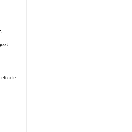
n.
gisst
ieltexte,