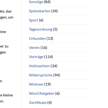
Sonstige
(84)
Speisekarten
(34)
es, das
ügen, um
Sport
(6)
Tagesordnung
(5)
eine
Urkunden
(13)
er zu
Verein
(16)
ügen
Verträge
(114)
Vollmachten
(34)
Widersprüche
(94)
en
Wohnen
(19)
Word Ratgeber
(6)
e kleine
en.
Zertifikate
(4)