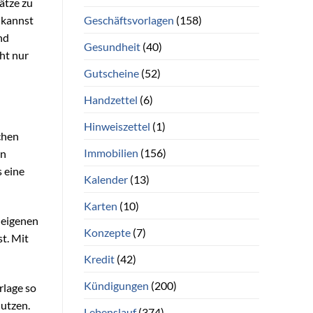
ätze zu
Geschäftsvorlagen
(158)
kannst
nd
Gesundheit
(40)
ht nur
Gutscheine
(52)
Handzettel
(6)
Hinweiszettel
(1)
chen
Immobilien
(156)
on
s eine
Kalender
(13)
Karten
(10)
 eigenen
Konzepte
(7)
st. Mit
Kredit
(42)
Kündigungen
(200)
rlage so
nutzen.
Lebenslauf
(374)