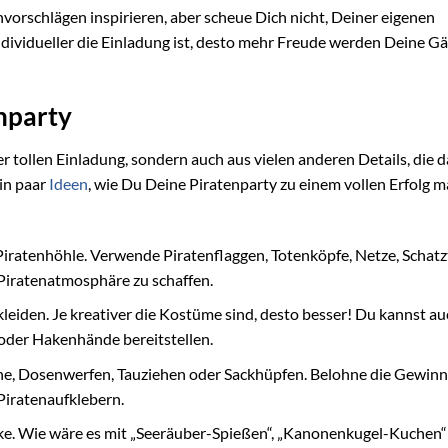
vorschlägen inspirieren, aber scheue Dich nicht, Deiner eigenen
 individueller die Einladung ist, desto mehr Freude werden Deine G
enparty
r tollen Einladung, sondern auch aus vielen anderen Details, die d
in paar
Ideen
, wie Du Deine Piratenparty zu einem vollen Erfolg 
iratenhöhle. Verwende Piratenflaggen, Totenköpfe, Netze, Schatz
iratenatmosphäre zu schaffen.
rkleiden. Je kreativer die Kostüme sind, desto besser! Du kannst au
oder Hakenhände bereitstellen.
che, Dosenwerfen, Tauziehen oder Sackhüpfen. Belohne die Gewinn
iratenaufklebern.
ke. Wie wäre es mit „Seeräuber-Spießen“, „Kanonenkugel-Kuchen“