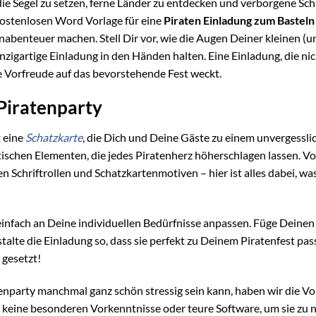
ie Segel zu setzen, ferne Länder zu entdecken und verborgene Sch
 kostenlosen Word Vorlage für eine
Piraten Einladung zum Basteln
nabenteuer machen. Stell Dir vor, wie die Augen Deiner kleinen (u
nzigartige Einladung in den Händen halten. Eine Einladung, die nic
ie Vorfreude auf das bevorstehende Fest weckt.
 Piratenparty
t eine
Schatzkarte
, die Dich und Deine Gäste zu einem unvergessli
hentischen Elementen, die jedes Piratenherz höherschlagen lassen. V
 Schriftrollen und Schatzkartenmotiven – hier ist alles dabei, wa
einfach an Deine individuellen Bedürfnisse anpassen. Füge Deinen
talte die Einladung so, dass sie perfekt zu Deinem Piratenfest pas
 gesetzt!
tenparty manchmal ganz schön stressig sein kann, haben wir die Vo
t keine besonderen Vorkenntnisse oder teure Software, um sie zu 