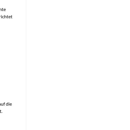
mte
richtet
uf die
t.