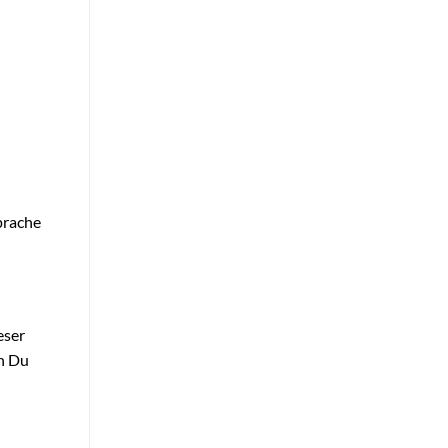
prache
eser
en Du