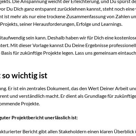
ojekts. Die Anspannung weicht der Erleichterung, und Du spürst de
vor Du Dich ganz entspannt zurücklehnen kannst, steht noch eine 
icht ist mehr als nur eine trockene Zusammenfassung von Zahlen u
Projekts, seiner Herausforderungen, Erfolge und Learnings.
zeitaufwendig sein kann. Deshalb haben wir für Dich eine kostenlo
chtert. Mit dieser Vorlage kannst Du Deine Ergebnisse professionell
e Basis für zukünftige Projekte legen. Lass uns gemeinsam eintauch
so wichtig ist
bung. Er ist ein zentrales Dokument, das den Wert Deiner Arbeit un
arent und verständlich macht. Er dient als Grundlage für zukünftig
 kommende Projekte.
uter Projektbericht unerlässlich ist:
ukturierter Bericht gibt allen Stakeholdern einen klaren Überblick