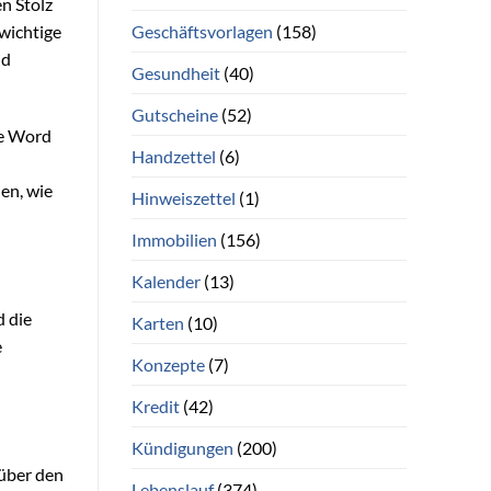
n Stolz
Geschäftsvorlagen
(158)
wichtige
nd
Gesundheit
(40)
Gutscheine
(52)
se Word
Handzettel
(6)
en, wie
Hinweiszettel
(1)
Immobilien
(156)
Kalender
(13)
d die
Karten
(10)
e
Konzepte
(7)
Kredit
(42)
Kündigungen
(200)
 über den
Lebenslauf
(374)